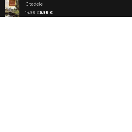
Citadele
14.99 €
6.99 €
Vaniļas slepkava
14.99 €
Ebrejs Suess. Simone
19.99 €
AR ATLAIDI
Apavu pārdevējs: Nike stāsts, kā to pastāstīja tā
dibinātājs
29.99 €
23.99 €