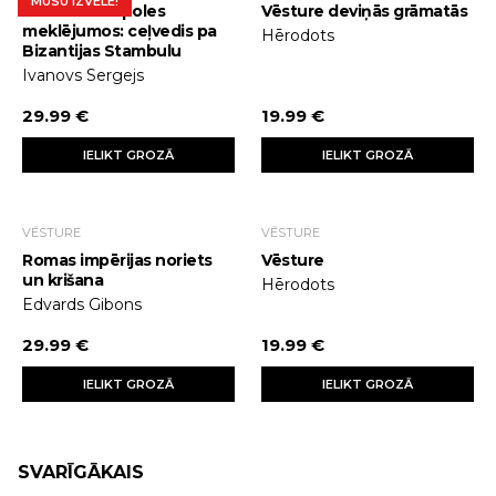
MŪSU IZVĒLE!
Konstantinopoles
Vēsture deviņās grāmatās
meklējumos: ceļvedis pa
Hērodots
Bizantijas Stambulu
Ivanovs Sergejs
29.99 €
19.99 €
IELIKT GROZĀ
IELIKT GROZĀ
VĒSTURE
VĒSTURE
Romas impērijas noriets
Vēsture
un krišana
Hērodots
Edvards Gibons
29.99 €
19.99 €
IELIKT GROZĀ
IELIKT GROZĀ
SVARĪGĀKAIS