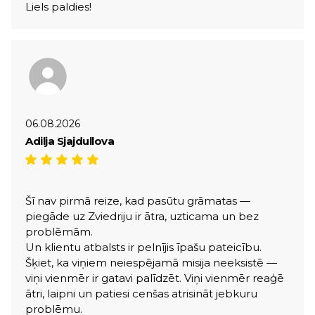
Liels paldies!
06.08.2026
Adilja Sjajdullova
Šī nav pirmā reize, kad pasūtu grāmatas —
piegāde uz Zviedriju ir ātra, uzticama un bez
problēmām.
Un klientu atbalsts ir pelnījis īpašu pateicību.
Šķiet, ka viņiem neiespējamā misija neeksistē —
viņi vienmēr ir gatavi palīdzēt. Viņi vienmēr reaģē
ātri, laipni un patiesi cenšas atrisināt jebkuru
problēmu.