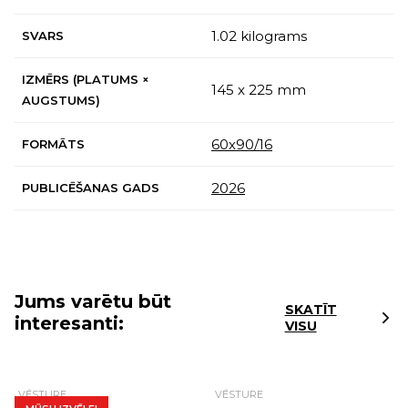
1.02 kilograms
SVARS
IZMĒRS (PLATUMS ×
145 x 225 mm
AUGSTUMS)
60х90/16
FORMĀTS
2026
PUBLICĒŠANAS GADS
Jums varētu būt
SKATĪT
interesanti:
VISU
VĒSTURE
VĒSTURE