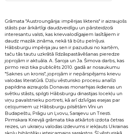
Grāmata "Austroungārija: impērijas liktenis" ir aizraujošs
stāsts par ārkārtīgi daudzveidīgu un pārsteidzoši
interesantu valsti, kas krievvalodīgajiem lasītājiem ir
daudz mazāk zināma, nekā tā būtu pelnījusi.
Hābsburgu impērija jau sen ir pazudusi no kartēm,
taču tās tautu uzkrātā līdzāspastāvēšanas pieredze
joprojām ir aktuāla. A. Šaroja un Ja. Šimova darbs, kas
pirmo reizi tika publicēts 2010. gadā ar nosaukumu
"Saknes un kronis", joprojām ir nepārspējams krievu
valodas literatūrā. Dziļu vēsturisko procesu analīzi
papildina aizraujošs Donavas monarhijas ikdienas un
svētku stāsts, spilgti Hābsburgu dinastijas locekļu un
viņu pavalstnieku portreti, kā arī dzīvīgas esejas par
ceļojumiem uz Hābsburgu pilsētām Vīni un
Budapeštu, Prāgu un Ļvovu, Sarajevu un Triesti.
Pirmskara Krievijā grāmata tika atkārtoti izdota četras
reizes, un ukraiņu valodas izdevums ir iekļauts Ukrainas
skolu bibliotēku ieteicamajos sarakstos. Šī vēsturiskā