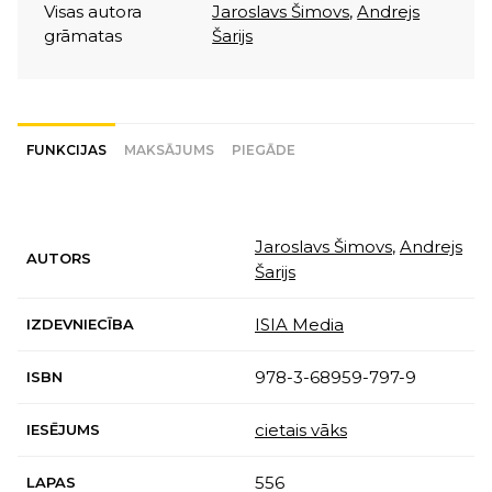
Visas autora
Jaroslavs Šimovs
,
Andrejs
grāmatas
Šarijs
FUNKCIJAS
MAKSĀJUMS
PIEGĀDE
Jaroslavs Šimovs
,
Andrejs
AUTORS
Šarijs
ISIA Media
IZDEVNIECĪBA
978-3-68959-797-9
ISBN
cietais vāks
IESĒJUMS
556
LAPAS