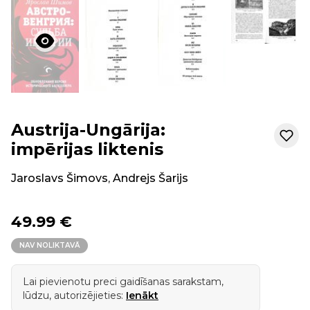
Austrija-Ungārija:
impērijas liktenis
Jaroslavs Šimovs
,
Andrejs Šarijs
49.99 €
NAV NOLIKTAVĀ
Lai pievienotu preci gaidīšanas sarakstam,
lūdzu, autorizējieties:
Ienākt