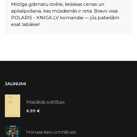
Milzīga grāmatu izvēle, lieliskas cenas un
apkalpošana, kas mūsdienās ir reta. Bravo visai
POLARIS - KNIGA.LV komandai — jūs patiešām
esat labākie!
JAUNUMI
Mazākās svētības
6.99 €
Horusa karu omnibuss