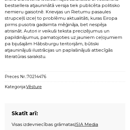
bestsellera atjauninātā versija tiek publicēta politisko
nemieru gaisotnē. Krievijas un Rietumu pasaules
strupceļš izceļ to problēmu aktualitāti, kuras Eiropa
pirms pusotra gadsimta mēģināja, bet nespēja
atrisināt. Autori ir veikuši teksta precizējumus un
papildinājumus, pamatojoties uz jauniem ceļojumiem
pa bijušajām Hābsburgu teritorijām, būtiski
atjauninājuši ilustrācijas un paplašinājuši attiecīgās
literatūras sarakstu.
Preces Nr.:
70214476
Kategorija:
Vēsture
Skatīt arī:
Visas izdevniecības grāmatas
ISIA Media