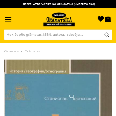
NECERI ATBRĪVOTIES NO GRĀMATĀM (UMBERTO EKO)
Sagla
Gr
Galvenais
Grāmatas