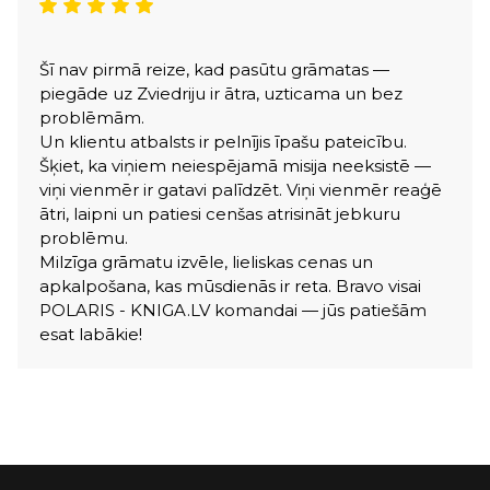
Šī nav pirmā reize, kad pasūtu grāmatas —
piegāde uz Zviedriju ir ātra, uzticama un bez
problēmām.
Un klientu atbalsts ir pelnījis īpašu pateicību.
Šķiet, ka viņiem neiespējamā misija neeksistē —
viņi vienmēr ir gatavi palīdzēt. Viņi vienmēr reaģē
ātri, laipni un patiesi cenšas atrisināt jebkuru
problēmu.
Milzīga grāmatu izvēle, lieliskas cenas un
apkalpošana, kas mūsdienās ir reta. Bravo visai
POLARIS - KNIGA.LV komandai — jūs patiešām
esat labākie!