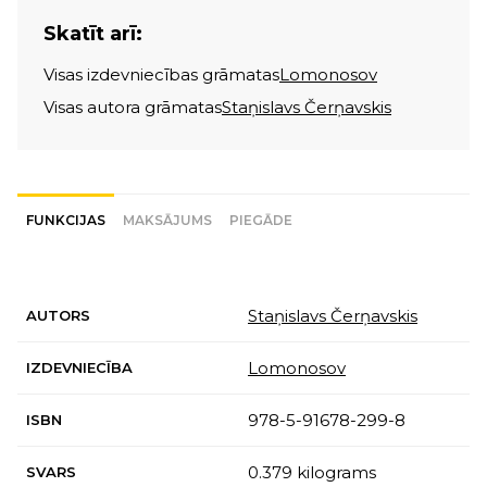
Skatīt arī:
Visas izdevniecības grāmatas
Lomonosov
Visas autora grāmatas
Staņislavs Čerņavskis
FUNKCIJAS
MAKSĀJUMS
PIEGĀDE
Staņislavs Čerņavskis
AUTORS
Lomonosov
IZDEVNIECĪBA
978-5-91678-299-8
ISBN
0.379 kilograms
SVARS