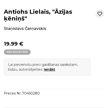
Antiohs Lielais, "Āzijas
ķēniņš"
Staņislavs Čerņavskis
19.99 €
NAV NOLIKTAVĀ
Lai pievienotu preci gaidīšanas sarakstam,
lūdzu, autorizējieties:
Ienākt
Preces Nr.:
70450280