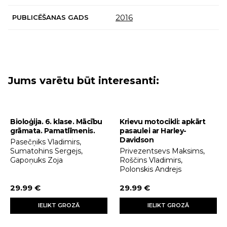
2016
PUBLICĒŠANAS GADS
Jums varētu būt interesanti:
Bioloģija. 6. klase. Mācību
Krievu motocikli: apkārt
grāmata. Pamatlīmenis.
pasaulei ar Harley-
Davidson
Pasečņiks Vladimirs,
Sumatohins Sergejs,
Privezentsevs Maksims,
Gapoņuks Zoja
Roščins Vladimirs,
Polonskis Andrejs
29.99 €
29.99 €
IELIKT GROZĀ
IELIKT GROZĀ