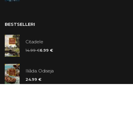
BESTSELLERI
Citadele
14.99 €
6.99 €
Iliāda. Odiseja
24.99 €
Vaniļas slepkava
14.99 €
Ebrejs Suess. Simone