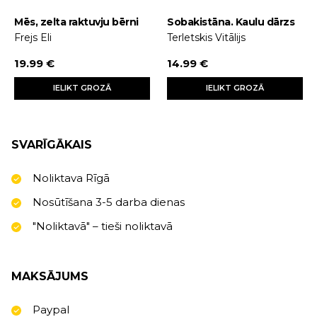
Mēs, zelta raktuvju bērni
Sobakistāna. Kaulu dārzs
Frejs Eli
Terletskis Vitālijs
19.99 €
14.99 €
IELIKT GROZĀ
IELIKT GROZĀ
SVARĪGĀKAIS
Noliktava Rīgā
Nosūtīšana 3-5 darba dienas
"Noliktavā" – tieši noliktavā
MAKSĀJUMS
Paypal