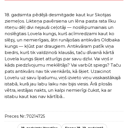
18. gadsimta pēdējā desmitgade kaut kur Skotijas
ziemeļos. Likteņa pavērsiena un lēna pasta rata līku
riteņu dēļ divi nejauši ceļotāji — noslēpumainais un
noslēgtais Lovela kungs, kurš acīmredzami kaut ko
slēpj, un nemierīgais, ātri runājošais antikvārs Oldbaka
kungs — kļūst par draugiem. Antikvāram patīk viņa
biedrs, kurš tik valdzinoši klausās, taču dīvainā kārtā
Lovela kungs šķiet atturīgs par savu dzīvi. Vai viņš ir
kāds piedzīvojumu meklētājs? Vai varbūt spiegs? Taču
pats antikvārs nav tik vienkāršs, kā šķiet. Uzaicinot
Lovelu uz savu īpašumu, viņš izvieto viņu visskaistākajā
istabā, kurā jau labu laiku nav bijis viesis. Ārā plosās
vētra, iestājas nakts, un kalpi nemierīgi čukst, ka ar
istabu kaut kas nav kārtībā...
Preces Nr.:
70214725
18. gadsimta literatūra
Eiropa 18.-19. gadsimtā