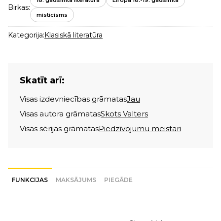
Birkas:
misticisms
Kategorija:
Klasiskā literatūra
Skatīt arī:
Visas izdevniecības grāmatas
Jau
Visas autora grāmatas
Skots Valters
Visas sērijas grāmatas
Piedzīvojumu meistari
FUNKCIJAS
MAKSĀJUMS
PIEGĀDE