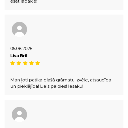
esat labākie!
05.08.2026
Lisa Bril
Man ļoti patika plašā grāmatu izvēle, atsaucība
un pieklājība! Liels paldies! Iesaku!