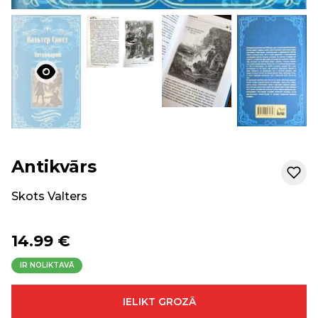
Antikvārs
Skots Valters
14.99 €
IR NOLIKTAVĀ
IELIKT GROZĀ