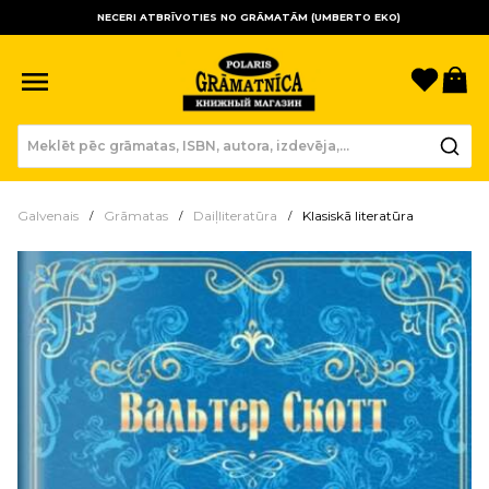
NECERI ATBRĪVOTIES NO GRĀMATĀM (UMBERTO EKO)
Sagla
Gr
Galvenais
Grāmatas
Daiļliteratūra
Klasiskā literatūra