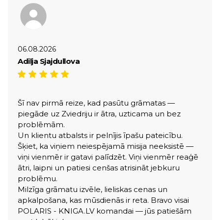
06.08.2026
Adilja Sjajdullova
Šī nav pirmā reize, kad pasūtu grāmatas —
piegāde uz Zviedriju ir ātra, uzticama un bez
problēmām.
Un klientu atbalsts ir pelnījis īpašu pateicību.
Šķiet, ka viņiem neiespējamā misija neeksistē —
viņi vienmēr ir gatavi palīdzēt. Viņi vienmēr reaģē
ātri, laipni un patiesi cenšas atrisināt jebkuru
problēmu.
Milzīga grāmatu izvēle, lieliskas cenas un
apkalpošana, kas mūsdienās ir reta. Bravo visai
POLARIS - KNIGA.LV komandai — jūs patiešām