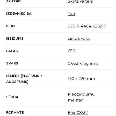
Skots Valters
AUTORS
Jau
IZDEVNIECĪBA
978-5-4484-6262-7
ISBN
cietais vāks
IESĒJUMS
656
LAPAS
0.652 kilograms
SVARS
IZMĒRS (PLATUMS ×
150 x 220 mm
AUGSTUMS)
Piedzīvojumu
SĒRIJA
meistari
84х108/32
FORMĀTS