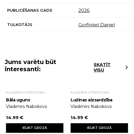
2026
PUBLICĒŠANAS GADS
Gorfinkel Daniel
TULKOTĀJS
Jums varētu būt
SKATĪT
interesanti:
VISU
KLASISKĀ LITERATŪRA
KLASISKĀ LITERATŪRA
Bāla uguns
Lužinas aizsardzība
Vladimirs Nabokovs
Vladimirs Nabokovs
14.99 €
14.99 €
IELIKT GROZĀ
IELIKT GROZĀ