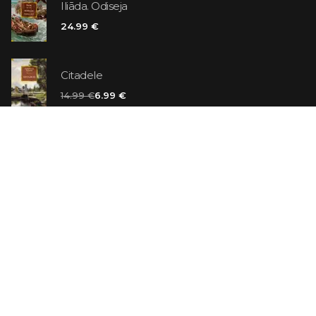
Iliāda. Odiseja
24.99 €
Citadele
14.99 €
6.99 €
Vaniļas slepkava
14.99 €
Ebrejs Suess. Simone
19.99 €
AR ATLAIDI