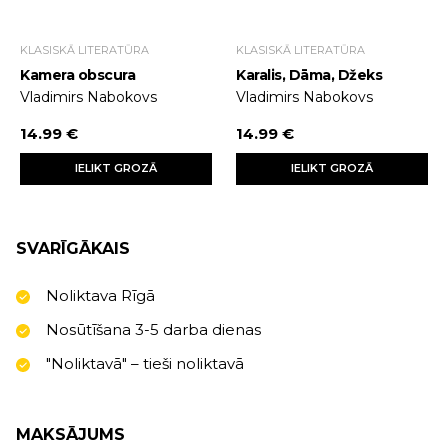
KLASISKĀ LITERATŪRA
KLASISKĀ LITERATŪRA
Kamera obscura
Karalis, Dāma, Džeks
Vladimirs Nabokovs
Vladimirs Nabokovs
14.99 €
14.99 €
IELIKT GROZĀ
IELIKT GROZĀ
SVARĪGĀKAIS
Noliktava Rīgā
Nosūtīšana 3-5 darba dienas
"Noliktavā" – tieši noliktavā
MAKSĀJUMS