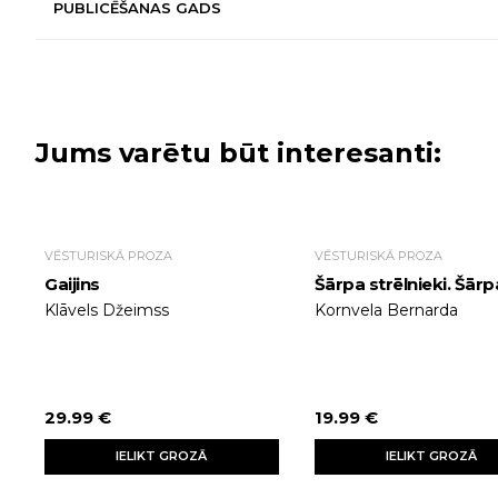
PUBLICĒŠANAS GADS
Jums varētu būt interesanti:
VĒSTURISKĀ PROZA
VĒSTURISKĀ PROZA
Gaijins
Šārpa strēlnieki. Šārp
Klāvels Džeimss
Kornvela Bernarda
29.99 €
19.99 €
IELIKT GROZĀ
IELIKT GROZĀ