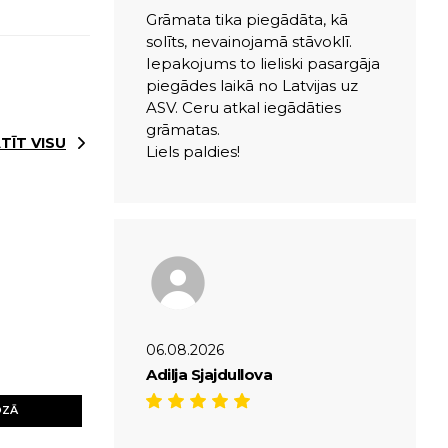
Grāmata tika piegādāta, kā
solīts, nevainojamā stāvoklī.
Iepakojums to lieliski pasargāja
piegādes laikā no Latvijas uz
ASV. Ceru atkal iegādāties
grāmatas.
TĪT VISU
Liels paldies!
06.08.2026
Adilja Sjajdullova
OZĀ