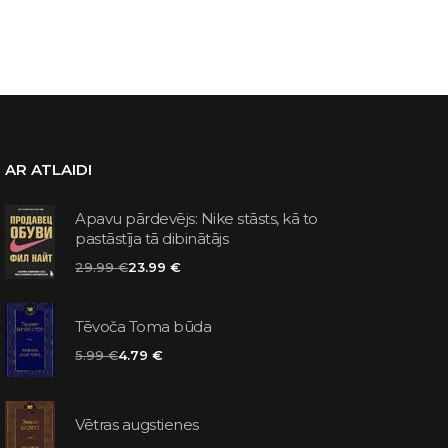
AR ATLAIDI
Apavu pārdevējs: Nike stāsts, kā to
pastāstīja tā dibinātājs
29.99 €
23.99 €
Tēvoča Toma būda
5.99 €
4.79 €
Vētras augstienes