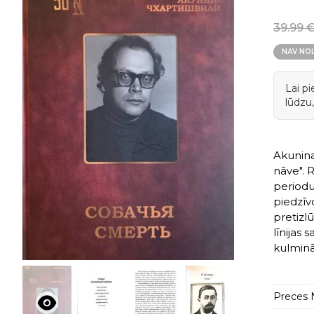
39.99 
NAV NO
Lai p
lūdzu,
Akunina
nāve". 
periodu
piedzīv
pretizl
līnijas 
kulminā
Preces N