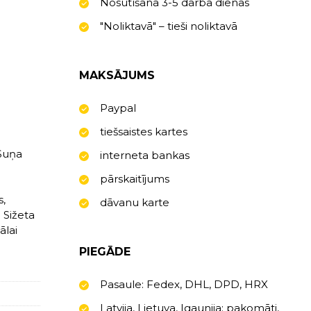
Nosūtīšana 3-5 darba dienas
"Noliktavā" – tieši noliktavā
MAKSĀJUMS
Paypal
tiešsaistes kartes
"Suņa
interneta bankas
pārskaitījums
s,
dāvanu karte
 Sižeta
ālai
PIEGĀDE
Pasaule: Fedex, DHL, DPD, HRX
Latvija, Lietuva, Igaunija: pakomāti,