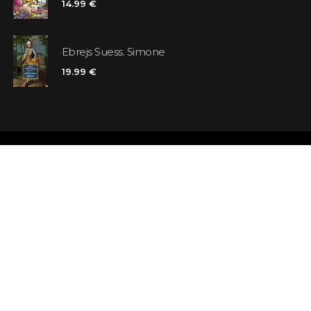
14.99 €
Ebrejs Suess. Simone
19.99 €
Veikali
Atsauksmes
Kontakti
Klienta karte
Noteikumi un nosacījumi
Meklējat grā
Piegāde
Jautājumi un 
Maksājums un atmaksa
Atsevišķa gr
Pieraksties ziņām