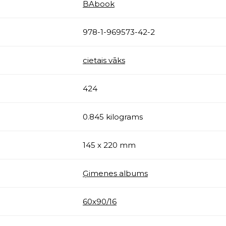
BAbook
978-1-969573-42-2
cietais vāks
424
0.845 kilograms
145 x 220 mm
Ģimenes albums
60х90/16