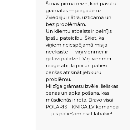
Šī nav pirmā reize, kad pasūtu
grāmatas — piegāde uz
Zviedriju ir ātra, uzticama un
bez problēmām.
Un klientu atbalsts ir pelnījis
īpašu pateicību. Šķiet, ka
viņiem neiespējamā misija
neeksistē — viņi vienmēr ir
gatavi palīdzēt. Viņi vienmēr
reaģē ātri, laipni un patiesi
cenšas atrisināt jebkuru
problēmu.
Milzīga grāmatu izvēle, lieliskas
cenas un apkalpošana, kas
mūsdienās ir reta. Bravo visai
POLARIS - KNIGA.LV komandai
— jūs patiešām esat labākie!