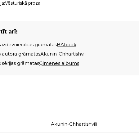
ja:
Vēsturiskā proza
īt arī:
s izdevniecības grāmatas
BAbook
s autora grāmatas
Akunin-Chhartishvili
s sērijas grāmatas
Ģimenes albums
Akunin-Chhartishvili