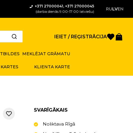
+371 27000041, +371 27000045
RU
LV
EN
(darba dienās 9:00-17:00 latviešu)
Saglabā
Gro
IEIET / REĢISTRĀCIJA
ATBILDES
MEKLĒJAT GRĀMATU
 KARTES
KLIENTA KARTE
SVARĪGĀKAIS
Noliktava Rīgā