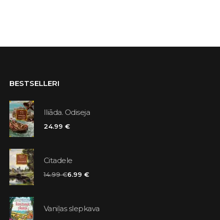
BESTSELLERI
Iliāda. Odiseja
24.99 €
Citadele
14.99 €
6.99 €
Vaniļas slepkava