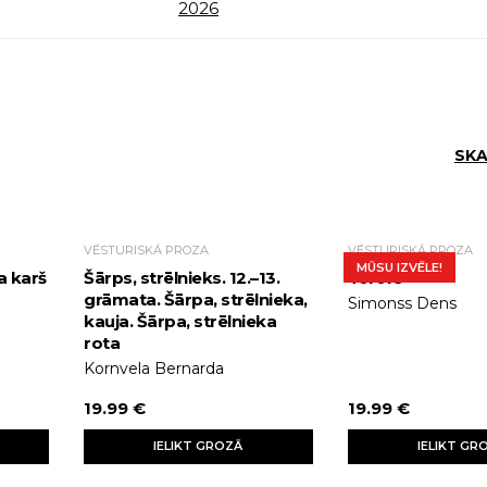
2026
SKA
VĒSTURISKĀ PROZA
VĒSTURISKĀ PROZA
MŪSU IZVĒLE!
a karš
Šārps, strēlnieks. 12.–13.
Terors
grāmata. Šārpa, strēlnieka,
Simonss Dens
kauja. Šārpa, strēlnieka
rota
Kornvela Bernarda
19.99 €
19.99 €
IELIKT GROZĀ
IELIKT GR