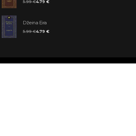
5.99 €
4.79 €
Džeina Eira
5.99 €
4.79 €
matas jums
atbildes
āmata