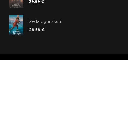
39.99 €
Zelta ugunskuri
29.99 €
Polaris grāmatnīcu ķēde
SIA «Kniga lv», Reģ. Nr. 40103225061
Lastādijas iela 16 - 12, Rīga, LV-1050, Latvija
Būsim draugi! Abonēt: