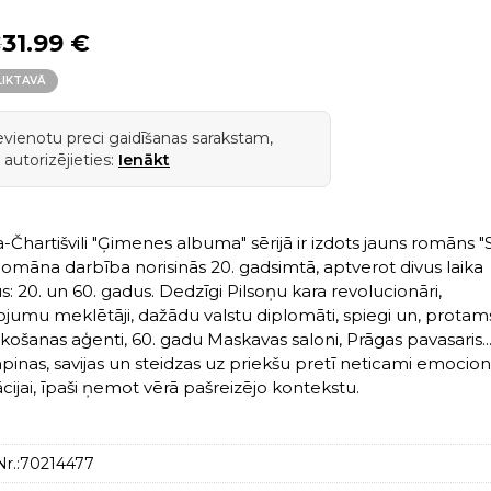
31.99 €
€
LIKTAVĀ
ievienotu preci gaidīšanas sarakstam,
 autorizējieties:
Ienākt
-Čhartišvili "Ģimenes albuma" sērijā ir izdots jauns romāns 
Romāna darbība norisinās 20. gadsimtā, aptverot divus laika
s: 20. un 60. gadus. Dedzīgi Pilsoņu kara revolucionāri,
ojumu meklētāji, dažādu valstu diplomāti, spiegi un, protam
ūkošanas aģenti, 60. gadu Maskavas saloni, Prāgas pavasaris...
sapinas, savijas un steidzas uz priekšu pretī neticami emocion
cijai, īpaši ņemot vērā pašreizējo kontekstu.
r.:
70214477