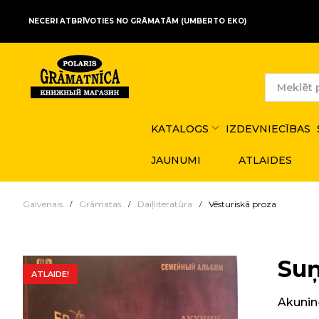
NECERI ATBRĪVOTIES NO GRĀMATĀM (UMBERTO EKO)
KATALOGS
IZDEVNIECĪBAS
JAUNUMI
ATLAIDES
Galvenais
Grāmatas
Daiļliteratūra
Vēsturiskā proza
Suņ
ATLAIDE!
Akunin-