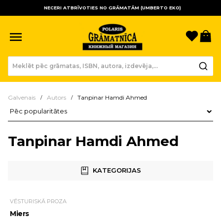
NECERI ATBRĪVOTIES NO GRĀMATĀM (UMBERTO EKO)
Sagla
Gr
Galvenais
Autors
Tanpinar Hamdi Ahmed
Preču kārtošana
Tanpinar Hamdi Ahmed
KATEGORIJAS
VĒSTURISKĀ PROZA
Miers