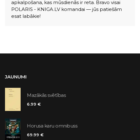
apkalpošana, kas mūsdienās ir reta. Bravo visai
POLARIS - KNIGA.LV komandai — jūs patiešām
esat labākie!
JAUNUMI
Mazākās svētības
6.99 €
Horusa karu omnibuss
69.99 €