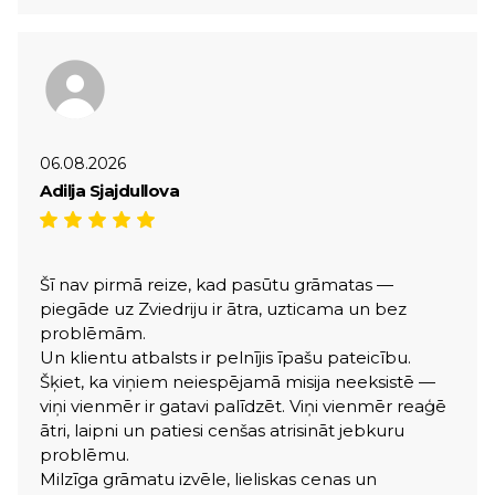
06.08.2026
Adilja Sjajdullova
Šī nav pirmā reize, kad pasūtu grāmatas —
piegāde uz Zviedriju ir ātra, uzticama un bez
problēmām.
Un klientu atbalsts ir pelnījis īpašu pateicību.
Šķiet, ka viņiem neiespējamā misija neeksistē —
viņi vienmēr ir gatavi palīdzēt. Viņi vienmēr reaģē
ātri, laipni un patiesi cenšas atrisināt jebkuru
problēmu.
Milzīga grāmatu izvēle, lieliskas cenas un