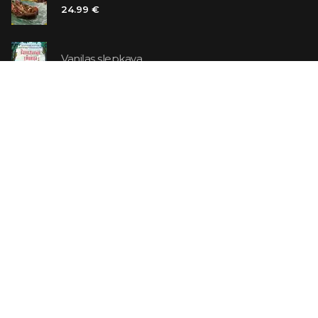
24.99 €
Vaniļas slepkava
14.99 €
Ebrejs Suess. Simone
19.99 €
AR ATLAIDI
Apavu pārdevējs: Nike stāsts, kā to pastāstīja tā
dibinātājs
29.99 €
23.99 €