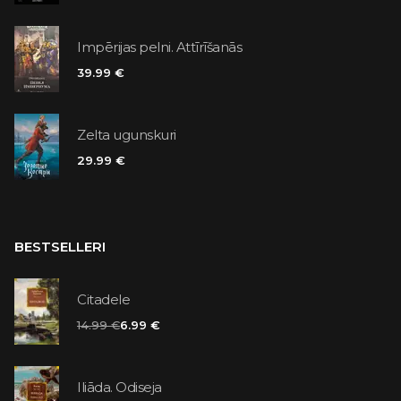
Impērijas pelni. Attīrīšanās
39.99 €
Zelta ugunskuri
29.99 €
BESTSELLERI
Citadele
14.99 €
6.99 €
Iliāda. Odiseja