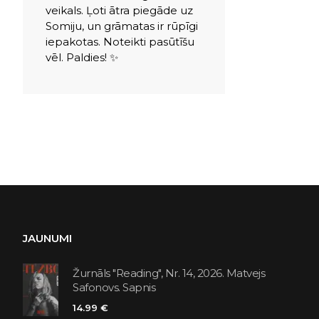
veikals. Ļoti ātra piegāde uz
Somiju, un grāmatas ir rūpīgi
iepakotas. Noteikti pasūtīšu
vēl. Paldies! ✨
JAUNUMI
Žurnāls "Reading", Nr. 14, 2026. Matvejs
Safonovs. Sapnis
14.99 €