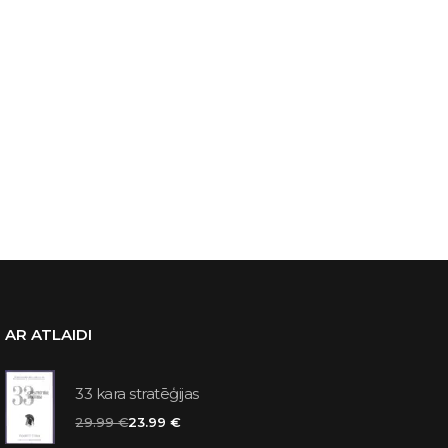
AR ATLAIDI
33 kara stratēģijas
29.99 €
23.99 €