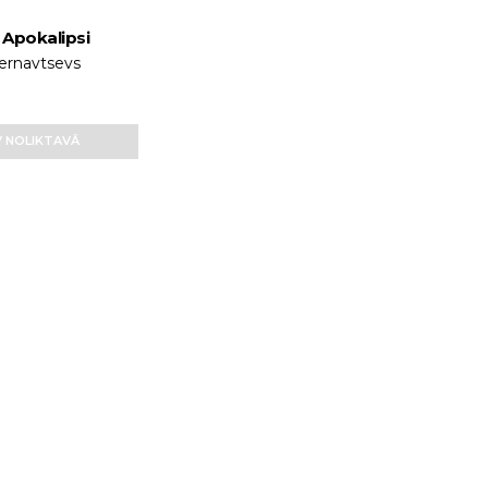
 Apokalipsi
Ternavtsevs
 NOLIKTAVĀ