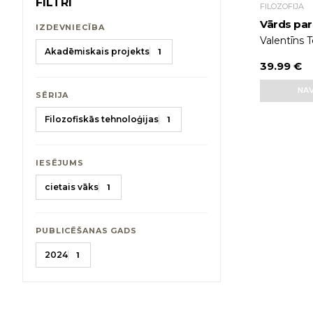
FILTRI
FILOZOFIJA
Vārds par
IZDEVNIECĪBA
Valentīns 
Akadēmiskais projekts
1
39.99 €
NAV
SĒRIJA
Filozofiskās tehnoloģijas
1
IESĒJUMS
cietais vāks
1
PUBLICĒŠANAS GADS
2024
1