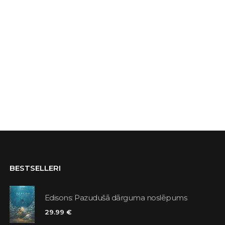
BESTSELLERI
Edisons: Pazudušā dārguma noslēpums
29.99 €