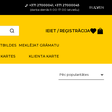
+371 27000041, +371 27000045
RU
LV
EN
(darba dienās 9:00-17:00 latviešu)
Saglabā
Gro
IEIET / REĢISTRĀCIJA
ATBILDES
MEKLĒJAT GRĀMATU
 KARTES
KLIENTA KARTE
Preču kārtošana