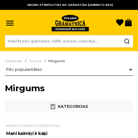
NECERI ATBRĪVOTIES NO GRĀMATĀM (UMBERTO EKO)
Sagla
Gr
Galvenais
Autors
Mirgums
Preču kārtošana
Mirgums
KATEGORIJAS
KOMIKSI, MĀKSLAS GRĀMATAS
Mani kaimiņi ir kaķi