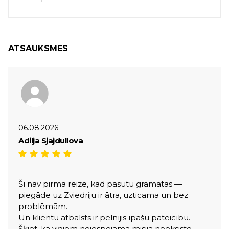
ATSAUKSMES
06.08.2026
Adilja Sjajdullova
Šī nav pirmā reize, kad pasūtu grāmatas —
piegāde uz Zviedriju ir ātra, uzticama un bez
problēmām.
Un klientu atbalsts ir pelnījis īpašu pateicību.
Šķiet, ka viņiem neiespējamā misija neeksistē —