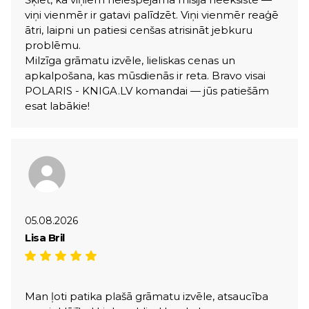
viņi vienmēr ir gatavi palīdzēt. Viņi vienmēr reaģē
ātri, laipni un patiesi cenšas atrisināt jebkuru
problēmu.
Milzīga grāmatu izvēle, lieliskas cenas un
apkalpošana, kas mūsdienās ir reta. Bravo visai
POLARIS - KNIGA.LV komandai — jūs patiešām
esat labākie!
05.08.2026
Lisa Bril
Man ļoti patika plašā grāmatu izvēle, atsaucība