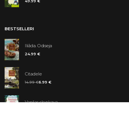
49.99 €
BESTSELLERI
Iliāda. Odiseja
24.99 €
Citadele
14.99 €
6.99 €
Vaniļas slepkava
14.99 €