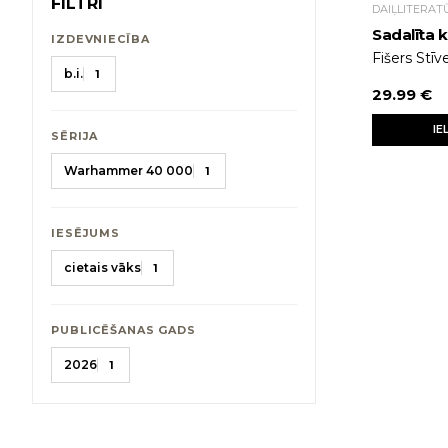
FILTRI
DAIĻLITERAT
Sadalīta
IZDEVNIECĪBA
Fišers Stīv
b.i.
1
29.99 €
IE
SĒRIJA
Warhammer 40 000
1
IESĒJUMS
cietais vāks
1
PUBLICĒŠANAS GADS
2026
1