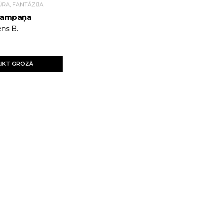
ŪRA, FANTĀZIJA
 kampaņa
ens B.
LIKT GROZĀ