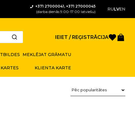
+371 27000041, +371 27000045
RU
LV
EN
(darba dienās 9:00-17:00 latviešu)
Saglabā
Gro
IEIET / REĢISTRĀCIJA
ATBILDES
MEKLĒJAT GRĀMATU
 KARTES
KLIENTA KARTE
Preču kārtošana