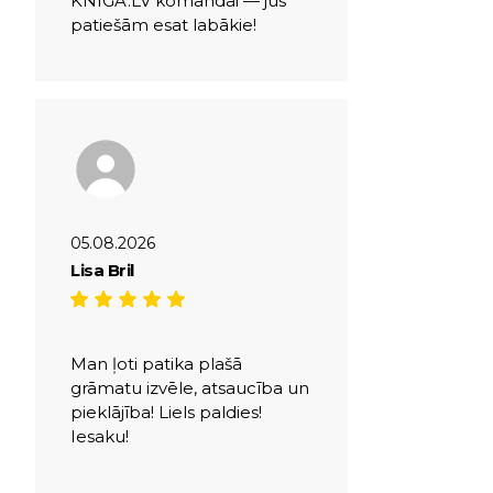
KNIGA.LV komandai — jūs
patiešām esat labākie!
05.08.2026
Lisa Bril
Man ļoti patika plašā
grāmatu izvēle, atsaucība un
pieklājība! Liels paldies!
Iesaku!