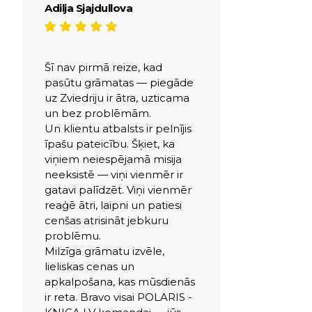
Adilja Sjajdullova
Šī nav pirmā reize, kad
pasūtu grāmatas — piegāde
uz Zviedriju ir ātra, uzticama
un bez problēmām.
Un klientu atbalsts ir pelnījis
īpašu pateicību. Šķiet, ka
viņiem neiespējamā misija
neeksistē — viņi vienmēr ir
gatavi palīdzēt. Viņi vienmēr
reaģē ātri, laipni un patiesi
cenšas atrisināt jebkuru
problēmu.
Milzīga grāmatu izvēle,
lieliskas cenas un
apkalpošana, kas mūsdienās
ir reta. Bravo visai POLARIS -