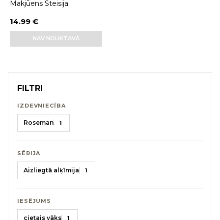
Makjūens Steisija
14.99 €
NAV NOLIKTAVĀ
FILTRI
IZDEVNIECĪBA
Roseman
1
SĒRIJA
Aizliegtā alķīmija
1
IESĒJUMS
cietais vāks
1