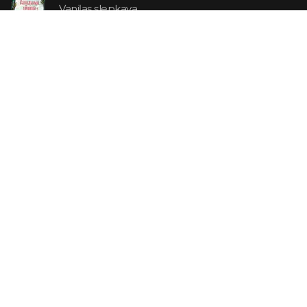
Vaniļas slepkava
14.99 €
Ebrejs Suess. Simone
19.99 €
AR ATLAIDI
Apavu pārdevējs: Nike stāsts, kā to pastāstīja tā
dibinātājs
29.99 €
23.99 €
Tēvoča Toma būda
5.99 €
4.79 €