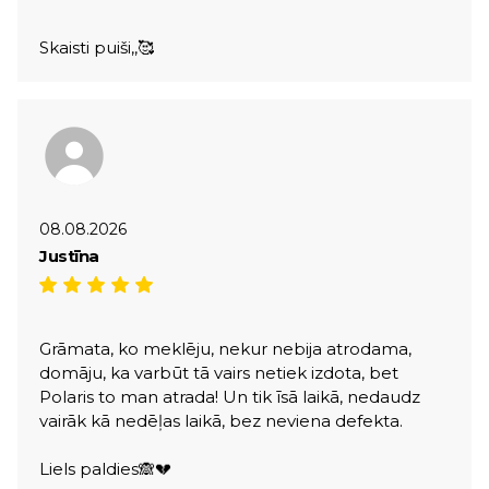
Skaisti puiši,,🥰
08.08.2026
Justīna
Grāmata, ko meklēju, nekur nebija atrodama,
domāju, ka varbūt tā vairs netiek izdota, bet
Polaris to man atrada! Un tik īsā laikā, nedaudz
vairāk kā nedēļas laikā, bez neviena defekta.
Liels paldies🙈💔