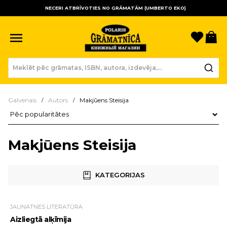
NECERI ATBRĪVOTIES NO GRĀMATĀM (UMBERTO EKO)
Sagla
Gr
Galvenais
Autors
Makjūens Steisija
Preču kārtošana
Makjūens Steisija
KATEGORIJAS
JAUNATNES LITERATŪRA
Aizliegtā alķīmija