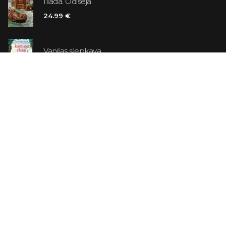
Iliāda. Odiseja
24.99 €
Vaniļas slepkava
14.99 €
Ebrejs Suess. Simone
19.99 €
AR ATLAIDI
Apavu pārdevējs: Nike stāsts, kā to pastāstīja tā
dibinātājs
29.99 €
23.99 €