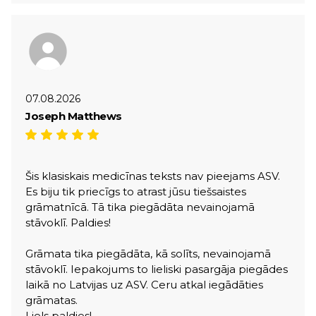
07.08.2026
Joseph Matthews
Šis klasiskais medicīnas teksts nav pieejams ASV.
Es biju tik priecīgs to atrast jūsu tiešsaistes
grāmatnīcā. Tā tika piegādāta nevainojamā
stāvoklī. Paldies!
Grāmata tika piegādāta, kā solīts, nevainojamā
stāvoklī. Iepakojums to lieliski pasargāja piegādes
laikā no Latvijas uz ASV. Ceru atkal iegādāties
grāmatas.
Liels paldies!