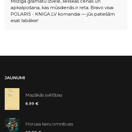
Milzīga grāmatu izvēle, lieliskas cenas un
apkalpošana, kas mūsdienās ir reta. Bravo visai
POLARIS - KNIGA.LV komandai — jūs patiešām
esat labākie!
JAUNUMI
Mazākās svētības
6.99 €
Horusa karu omnibuss