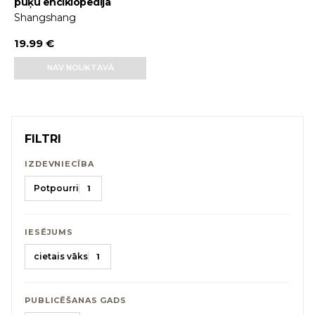
pūķu enciklopēdija
Shangshang
19.99 €
NAV NOLIKTAVĀ
FILTRI
IZDEVNIECĪBA
Potpourri
1
IESĒJUMS
cietais vāks
1
PUBLICĒŠANAS GADS