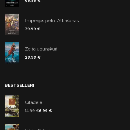
69.99 €
Impērijas pelni. Attīrīšanās
39.99 €
Zelta ugunskuri
29.99 €
BESTSELLERI
Citadele
14.99 €
6.99 €