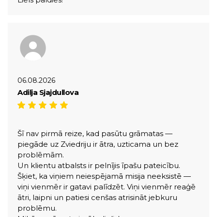
06.08.2026
Adilja Sjajdullova
Šī nav pirmā reize, kad pasūtu grāmatas —
piegāde uz Zviedriju ir ātra, uzticama un bez
problēmām.
Un klientu atbalsts ir pelnījis īpašu pateicību.
Šķiet, ka viņiem neiespējamā misija neeksistē —
viņi vienmēr ir gatavi palīdzēt. Viņi vienmēr reaģē
ātri, laipni un patiesi cenšas atrisināt jebkuru
problēmu.