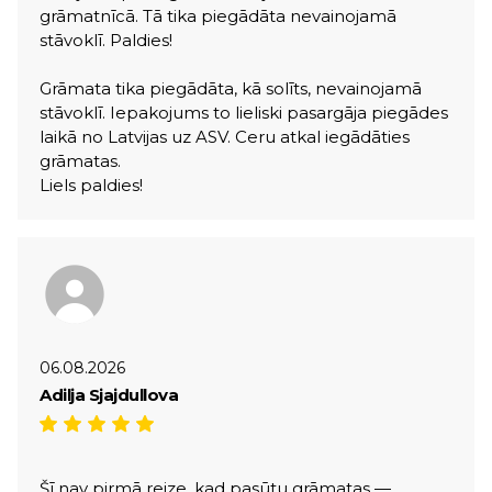
grāmatnīcā. Tā tika piegādāta nevainojamā
stāvoklī. Paldies!
Grāmata tika piegādāta, kā solīts, nevainojamā
stāvoklī. Iepakojums to lieliski pasargāja piegādes
laikā no Latvijas uz ASV. Ceru atkal iegādāties
grāmatas.
Liels paldies!
06.08.2026
Adilja Sjajdullova
Šī nav pirmā reize, kad pasūtu grāmatas —