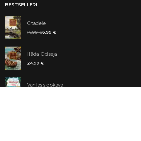
BESTSELLERI
Citadele
14.99 €
6.99 €
Iliāda. Odiseja
24.99 €
Vaniļas slepkava
14.99 €
Ebrejs Suess. Simone
19.99 €