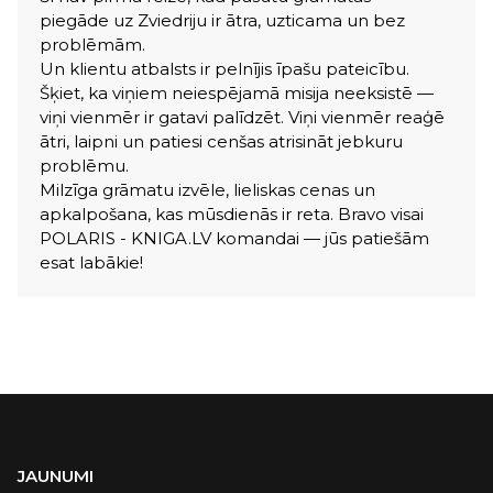
piegāde uz Zviedriju ir ātra, uzticama un bez
problēmām.
Un klientu atbalsts ir pelnījis īpašu pateicību.
Šķiet, ka viņiem neiespējamā misija neeksistē —
viņi vienmēr ir gatavi palīdzēt. Viņi vienmēr reaģē
ātri, laipni un patiesi cenšas atrisināt jebkuru
problēmu.
Milzīga grāmatu izvēle, lieliskas cenas un
apkalpošana, kas mūsdienās ir reta. Bravo visai
POLARIS - KNIGA.LV komandai — jūs patiešām
esat labākie!
JAUNUMI