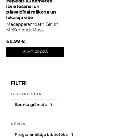
ceļvedis Kubernetes
izvietošanai un
pārvaldībai mākoņa un
lokālajā vidē
Madapparambath Ginish,
McKendrick Russ
69.99 €
IELIKT GROZĀ
FILTRI
IZDEVNIECĪBA
Sprinta grāmata
1
SĒRIJA
Programmētāja bibliotēka
1