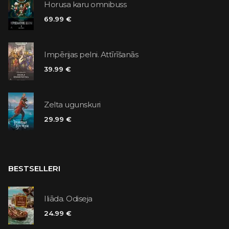
Horusa karu omnibuss
69.99 €
Impērijas pelni. Attīrīšanās
39.99 €
Zelta ugunskuri
29.99 €
BESTSELLERI
Iliāda. Odiseja
24.99 €