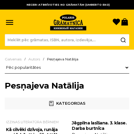
NECERI ATBRĪVOTIES NO GRĀMATĀM (UMBERTO EKO)
Sagla
Gr
Galvenais
Autors
Pesņajeva Natālija
Preču kārtošana
Pesņajeva Natālija
KATEGORIJAS
IZZIŅAS LITERATŪRA BĒRNIEM
Jēgpilna lasīšana. 3. klase.
Darba burtnīca
Kā cilvēki dzīvoja, runāja