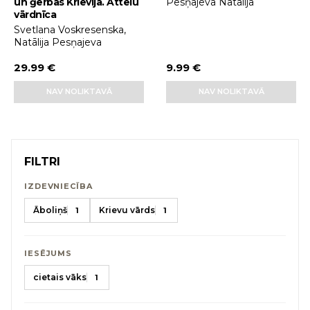
un ģērbās Krievijā. Attēlu
Pesņajeva Natālija
vārdnīca
Svetlana Voskresenska,
Natālija Pesņajeva
29.99 €
9.99 €
NAV NOLIKTAVĀ
NAV NOLIKTAVĀ
FILTRI
IZDEVNIECĪBA
Āboliņš
Krievu vārds
1
1
IESĒJUMS
cietais vāks
1