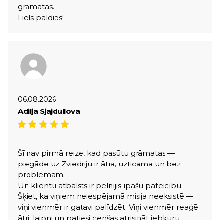
grāmatas.
Liels paldies!
06.08.2026
Adilja Sjajdullova
Šī nav pirmā reize, kad pasūtu grāmatas —
piegāde uz Zviedriju ir ātra, uzticama un bez
problēmām.
Un klientu atbalsts ir pelnījis īpašu pateicību.
Šķiet, ka viņiem neiespējamā misija neeksistē —
viņi vienmēr ir gatavi palīdzēt. Viņi vienmēr reaģē
ātri, laipni un patiesi cenšas atrisināt jebkuru