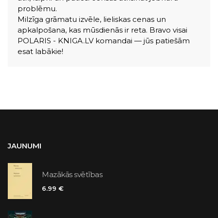
problēmu.
Milzīga grāmatu izvēle, lieliskas cenas un
apkalpošana, kas mūsdienās ir reta. Bravo visai
POLARIS - KNIGA.LV komandai — jūs patiešām
esat labākie!
JAUNUMI
Mazākās svētības
6.99 €