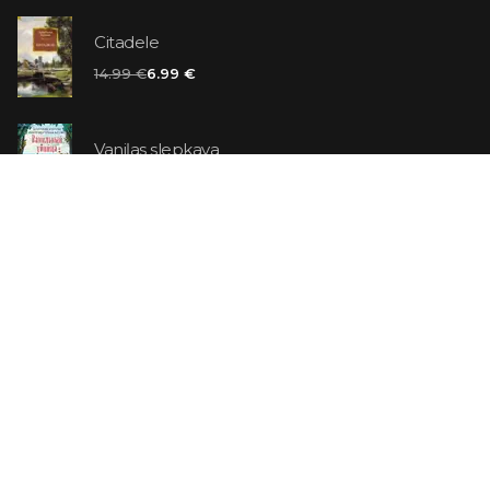
Citadele
14.99 €
6.99 €
Vaniļas slepkava
14.99 €
Ebrejs Suess. Simone
19.99 €
AR ATLAIDI
Apavu pārdevējs: Nike stāsts, kā to pastāstīja tā
dibinātājs