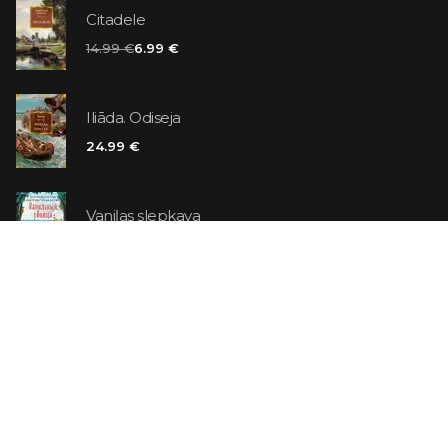
Citadele
14.99 €
6.99 €
Iliāda. Odiseja
24.99 €
Vaniļas slepkava
14.99 €
Ebrejs Suess. Simone
19.99 €
AR ATLAIDI