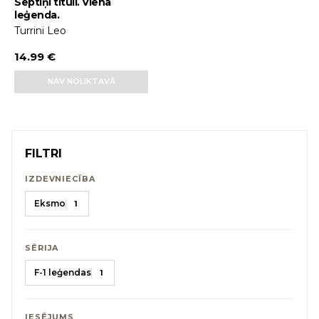
Septiņi tituli. Viena
leģenda.
Turrini Leo
14.99 €
NAV NOLIKTAVĀ
FILTRI
IZDEVNIECĪBA
Eksmo
1
SĒRIJA
F-1 leģendas
1
IESĒJUMS