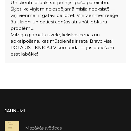
Un klientu atbalsts ir pelnījis īpašu pateicību.
Šķiet, ka viņiem neiespējamā misija neeksistē —
viņi vienmēr ir gatavi palīdzēt. Viņi vienmēr reaģē
ātri, laipni un patiesi cenšas atrisināt jebkuru
problēmu.
Milzīga grāmatu izvēle, lieliskas cenas un
apkalpošana, kas mūsdienās ir reta. Bravo visai
POLARIS - KNIGA.LV komandai — jūs patiešām
esat labākie!
JAUNUMI
Mazākās svētības