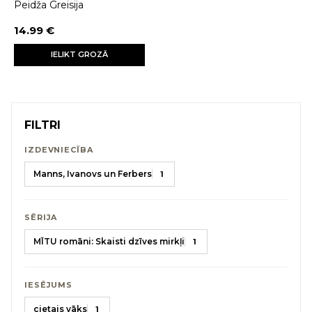
Peidža Greisija
14.99 €
IELIKT GROZĀ
FILTRI
IZDEVNIECĪBA
Manns, Ivanovs un Ferbers
1
SĒRIJA
MĪTU romāni: Skaisti dzīves mirkļi
1
IESĒJUMS
cietais vāks
1