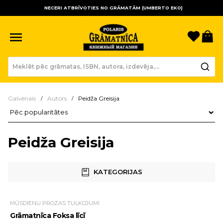
NECERI ATBRĪVOTIES NO GRĀMATĀM (UMBERTO EKO)
Sagla
Gr
Galvenais
Autors
Peidža Greisija
Preču kārtošana
Peidža Greisija
KATEGORIJAS
MŪSDIENU PROZAS TULKOJUMI
Grāmatnīca Foksa līcī