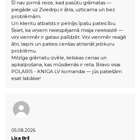
Šī nav pirmā reize, kad pasūtu grāmatas —
piegāde uz Zviedriju ir ātra, uzticama un bez
problēmām.
Un klientu atbalsts ir pelnījis īpašu pateicību.
Šķiet, ka viņiem neiespējamā misija neeksistē —
viņi vienmēr ir gatavi palīdzēt. Viņi vienmēr reaģē
ātri, laipni un patiesi cenšas atrisināt jebkuru
problēmu.
Milzīga grāmatu izvēle, lieliskas cenas un
apkalpošana, kas mūsdienās ir reta. Bravo visai
POLARIS - KNIGA.LV komandai — jūs patiešām
esat labākie!
05.08.2026
Lisa Bril