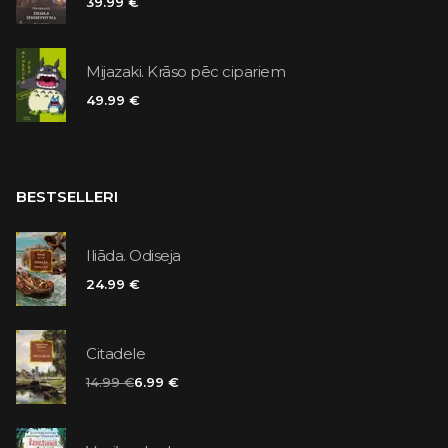
39.99 €
Mijazaki. Krāso pēc cipariem
49.99 €
BESTSELLERI
Iliāda. Odiseja
24.99 €
Citadele
14.99 €
6.99 €