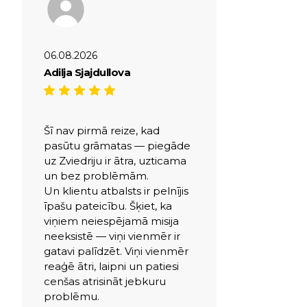
06.08.2026
Adilja Sjajdullova
Šī nav pirmā reize, kad
pasūtu grāmatas — piegāde
uz Zviedriju ir ātra, uzticama
un bez problēmām.
Un klientu atbalsts ir pelnījis
īpašu pateicību. Šķiet, ka
viņiem neiespējamā misija
neeksistē — viņi vienmēr ir
gatavi palīdzēt. Viņi vienmēr
reaģē ātri, laipni un patiesi
cenšas atrisināt jebkuru
problēmu.