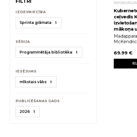
FILTRI
INFORMĀCIJA
Kubernete
IZDEVNIECĪBA
ceļvedis 
izvietošan
Sprinta grāmata
1
mākoņa un
Madappara
McKendric
SĒRIJA
Programmētāja bibliotēka
69.99 €
1
IE
IESĒJUMS
mīkstais vāks
1
PUBLICĒŠANAS GADS
2026
1