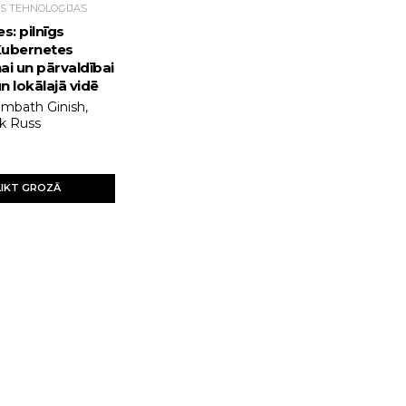
S TEHNOLOĢIJAS
s: pilnīgs
Kubernetes
ai un pārvaldībai
 lokālajā vidē
mbath Ginish,
k Russ
LIKT GROZĀ