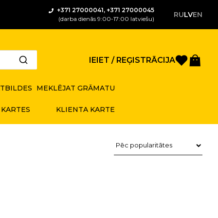
+371 27000041, +371 27000045
RU
LV
EN
(darba dienās 9:00-17:00 latviešu)
Saglabā
Gro
IEIET / REĢISTRĀCIJA
ATBILDES
MEKLĒJAT GRĀMATU
 KARTES
KLIENTA KARTE
Preču kārtošana