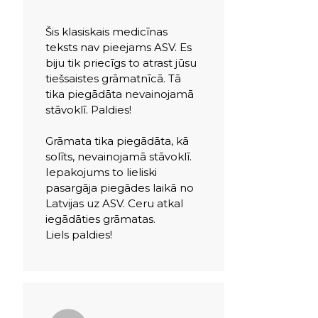
Šis klasiskais medicīnas
teksts nav pieejams ASV. Es
biju tik priecīgs to atrast jūsu
tiešsaistes grāmatnīcā. Tā
tika piegādāta nevainojamā
stāvoklī. Paldies!
Grāmata tika piegādāta, kā
solīts, nevainojamā stāvoklī.
Iepakojums to lieliski
pasargāja piegādes laikā no
Latvijas uz ASV. Ceru atkal
iegādāties grāmatas.
Liels paldies!