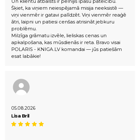
Un klientu atbalsts ir pelnījis īpašu pateicību.
Šķiet, ka viņiem neiespējamā misija neeksistē —
viņi vienmēr ir gatavi palīdzēt. Viņi vienmēr reaģē
ātri, laipni un patiesi cenšas atrisināt jebkuru
problēmu.
Milzīga grāmatu izvēle, lieliskas cenas un
apkalpošana, kas mūsdienās ir reta. Bravo visai
POLARIS - KNIGA.LV komandai — jūs patiešām
esat labākie!
05.08.2026
Lisa Bril