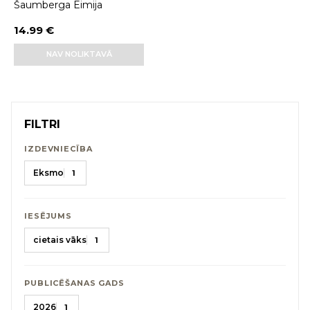
Šaumberga Eimija
14.99 €
NAV NOLIKTAVĀ
FILTRI
IZDEVNIECĪBA
Eksmo
1
IESĒJUMS
cietais vāks
1
PUBLICĒŠANAS GADS
2026
1