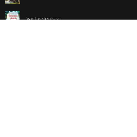
Vaniļas slepkava
14.99 €
Ebrejs Suess. Simone
19.99 €
AR ATLAIDI
Apavu pārdevējs: Nike stāsts, kā to pastāstīja tā
dibinātājs
29.99 €
23.99 €
Tēvoča Toma būda