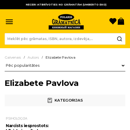
NECERI ATBRĪVOTIES NO GRĀMATĀM (UMBERTO EKO)
Sagla
Gr
Galvenais
Autors
Elizabete Pavlova
Preču kārtošana
Elizabete Pavlova
KATEGORIJAS
PSIHOLOĢIJA
Narcists iesprostots: