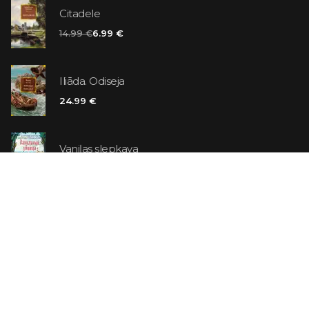
Citadele
14.99 €
6.99 €
Iliāda. Odiseja
24.99 €
Vaniļas slepkava
14.99 €
Ebrejs Suess. Simone
19.99 €
AR ATLAIDI