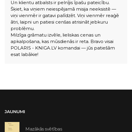
Un klientu atbalsts ir pelnījis īpašu pateicību.
Šķiet, ka viņiem neiespējamā misija neeksistē —
viņi vienmēr ir gatavi palīdzēt. Viņi vienmēr reaģē
ātri, laipni un patiesi cenšas atrisināt jebkuru
problēmu.
Milzīga grāmatu izvēle, lieliskas cenas un
apkalpošana, kas mūsdienās ir reta. Bravo visai
POLARIS - KNIGA.LV komandai — jūs patiešām
esat labākie!
JAUNUMI
Mazākās svētības