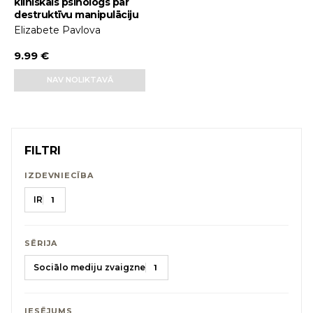
klīniskais psihologs par
destruktīvu manipulāciju
Elizabete Pavlova
9.99 €
NAV NOLIKTAVĀ
FILTRI
IZDEVNIECĪBA
IR
1
SĒRIJA
Sociālo mediju zvaigzne
1
IESĒJUMS