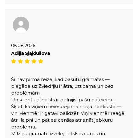
06.08.2026
Adilja Sjajdullova
Šī nav pirmā reize, kad pasūtu grāmatas —
piegāde uz Zviedriju ir ātra, uzticama un bez
problēmām.
Un klientu atbalsts ir pelnījis īpašu pateicību.
Šķiet, ka viņiem neiespējamā misija neeksistē —
viņi vienmēr ir gatavi palīdzēt. Viņi vienmēr reaģē
ātri, laipni un patiesi cenšas atrisināt jebkuru
problēmu.
Milzīga grāmatu izvēle, lieliskas cenas un