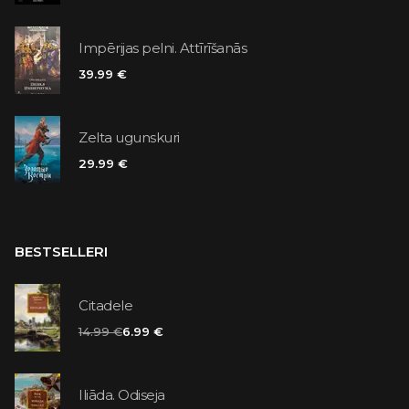
Impērijas pelni. Attīrīšanās
39.99 €
Zelta ugunskuri
29.99 €
BESTSELLERI
Citadele
14.99 €
6.99 €
Iliāda. Odiseja