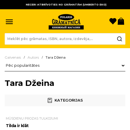
NECERI ATBRĪVOTIES NO GRĀMATĀM (UMBERTO EKO)
Sagla
Gr
Galvenais
Autors
Tara Džeina
Preču kārtošana
Tara Džeina
KATEGORIJAS
MŪSDIENU PROZAS TULKOJUMI
Tilda ir klāt