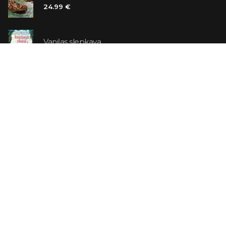
24.99 €
Vaniļas slepkava
14.99 €
Ebrejs Suess. Simone
19.99 €
AR ATLAIDI
Apavu pārdevējs: Nike stāsts, kā to pastāstīja tā
dibinātājs
29.99 €
23.99 €