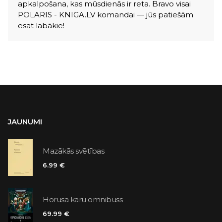
apkalpošana, kas mūsdienās ir reta. Bravo visai
POLARIS - KNIGA.LV komandai — jūs patiešām
esat labākie!
JAUNUMI
Mazākās svētības
6.99 €
Horusa karu omnibuss
69.99 €