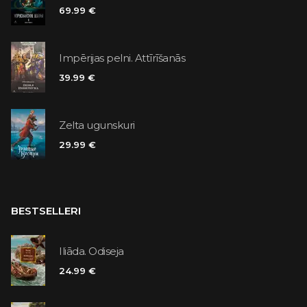
69.99 €
Impērijas pelni. Attīrīšanās
39.99 €
Zelta ugunskuri
29.99 €
BESTSELLERI
Iliāda. Odiseja
24.99 €