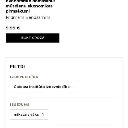
ekonomisko domāšanu:
mūsdienu ekonomikas
pirmsākumi
Frīdmans Bendžamins
9.99 €
IELIKT GROZĀ
FILTRI
IZDEVNIECĪBA
Gaidara institūta izdevniecība
1
IESĒJUMS
mīkstais vāks
1