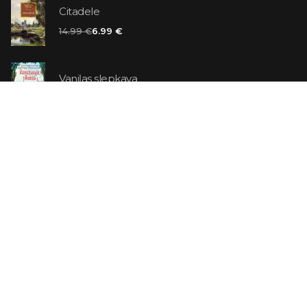
Citadele
14.99 €
6.99 €
Vaniļas slepkava
14.99 €
Ebrejs Suess. Simone
19.99 €
AR ATLAIDI
Apavu pārdevējs: Nike stāsts, kā to pastāstīja tā
dibinātājs
29.99 €
23.99 €