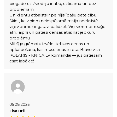
piegāde uz Zviedriju ir ātra, uzticama un bez
problēmām.
Un klientu atbalsts ir pelnījis īpašu pateicību.
Šķiet, ka viņiem neiespējamā misija neeksistē —
viņi vienmēr ir gatavi palīdzēt. Viņi vienmēr reaģē
ātri, laipni un patiesi cenšas atrisināt jebkuru
problēmu.
Milzīga grāmatu izvēle, lieliskas cenas un
apkalpošana, kas mūsdienās ir reta. Bravo visai
POLARIS - KNIGA.LV komandai — jūs patiešām
esat labākie!
05.08.2026
Lisa Bril