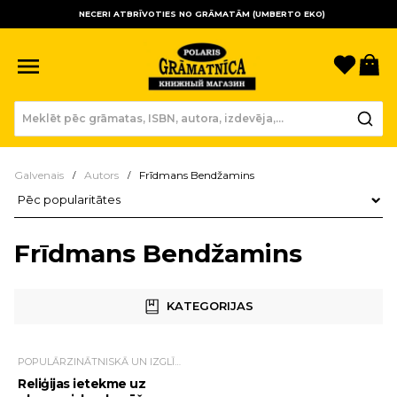
NECERI ATBRĪVOTIES NO GRĀMATĀM (UMBERTO EKO)
Sagla
Gr
Galvenais
Autors
Frīdmans Bendžamins
Preču kārtošana
Frīdmans Bendžamins
KATEGORIJAS
POPULĀRZINĀTNISKĀ UN IZGLĪTOJOŠĀ LITERATŪRA
Reliģijas ietekme uz