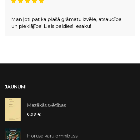
Man ļoti patika plašā grāmatu izvēle, atsaucība
un pieklājība! Liels paldies! Iesaku!
JAUNUMI
Mazākās svētības
6.99 €
Horusa karu omnibuss