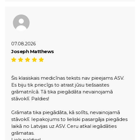
07.08.2026
Joseph Matthews
Šis klasiskais medicīnas teksts nav pieejams ASV.
Es biju tik priecīgs to atrast jūsu tiešsaistes
grāmatnīcā. Tā tika piegādāta nevainojamā
stāvoklī. Paldies!
Grāmata tika piegādāta, kā solīts, nevainojamā
stāvoklī. Iepakojums to lieliski pasargāja piegādes
laikā no Latvijas uz ASV. Ceru atkal iegādāties
grāmatas.
Liels paldies!