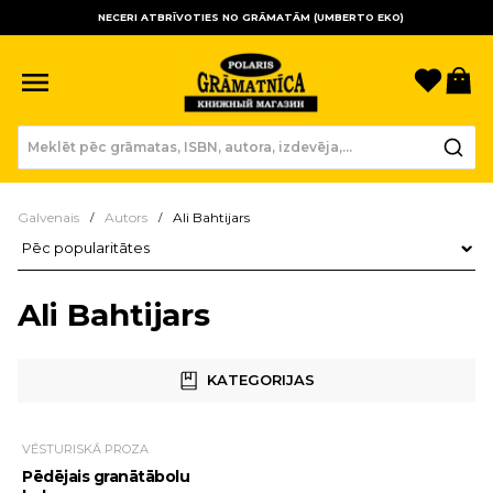
NECERI ATBRĪVOTIES NO GRĀMATĀM (UMBERTO EKO)
Sagla
Gr
Galvenais
Autors
Ali Bahtijars
Preču kārtošana
Ali Bahtijars
KATEGORIJAS
VĒSTURISKĀ PROZA
Pēdējais granātābolu