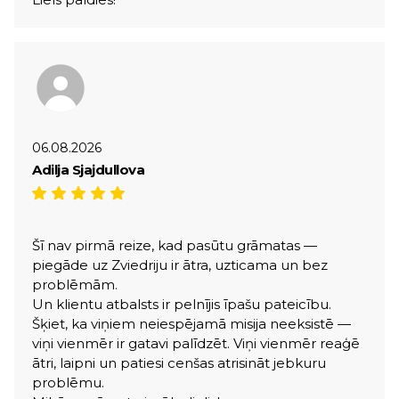
06.08.2026
Adilja Sjajdullova
Šī nav pirmā reize, kad pasūtu grāmatas —
piegāde uz Zviedriju ir ātra, uzticama un bez
problēmām.
Un klientu atbalsts ir pelnījis īpašu pateicību.
Šķiet, ka viņiem neiespējamā misija neeksistē —
viņi vienmēr ir gatavi palīdzēt. Viņi vienmēr reaģē
ātri, laipni un patiesi cenšas atrisināt jebkuru
problēmu.