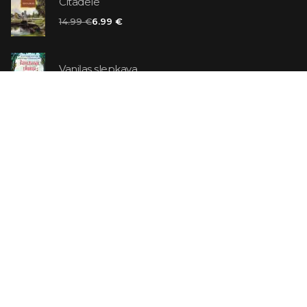
Citadele
14.99 €
6.99 €
Vaniļas slepkava
14.99 €
Ebrejs Suess. Simone
19.99 €
AR ATLAIDI
Apavu pārdevējs: Nike stāsts, kā to pastāstīja tā
dibinātājs
29.99 €
23.99 €