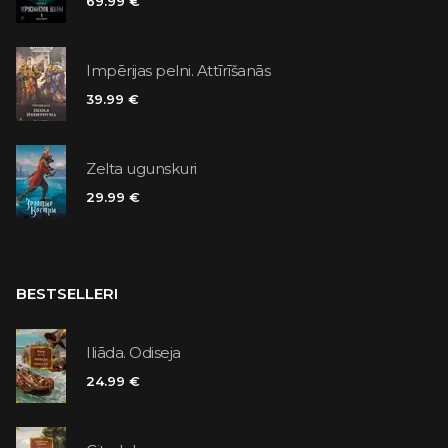
69.99 €
Impērijas pelni. Attīrīšanās
39.99 €
Zelta ugunskuri
29.99 €
BESTSELLERI
Iliāda. Odiseja
24.99 €