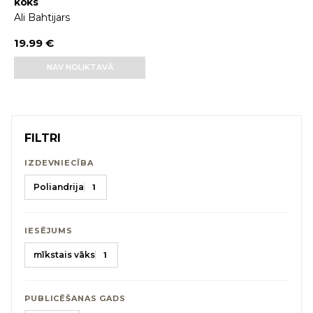
koks
Ali Bahtijars
19.99 €
NAV NOLIKTAVĀ
FILTRI
IZDEVNIECĪBA
Poliandrija
1
IESĒJUMS
mīkstais vāks
1
PUBLICĒŠANAS GADS