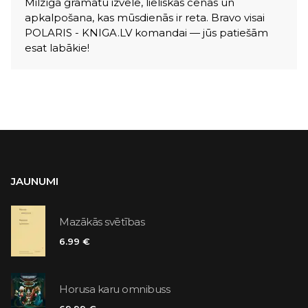
Milzīga grāmatu izvēle, lieliskas cenas un
apkalpošana, kas mūsdienās ir reta. Bravo visai
POLARIS - KNIGA.LV komandai — jūs patiešām
esat labākie!
JAUNUMI
Mazākās svētības
6.99 €
Horusa karu omnibuss