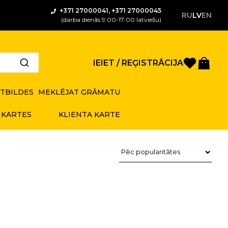
+371 27000041, +371 27000045
RU
LV
EN
(darba dienās 9:00-17:00 latviešu)
Saglabā
Gro
IEIET / REĢISTRĀCIJA
ATBILDES
MEKLĒJAT GRĀMATU
 KARTES
KLIENTA KARTE
Preču kārtošana