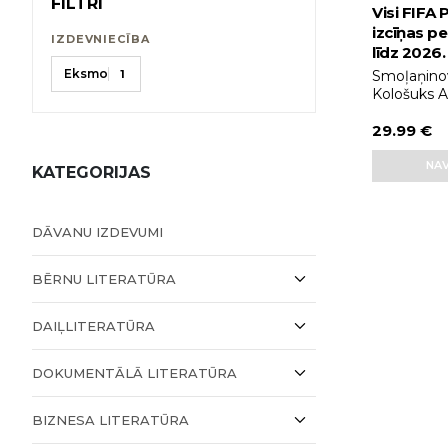
FILTRI
Visi FIFA
izcīņas pe
IZDEVNIECĪBA
līdz 2026
Eksmo
1
Smoļaņinov
Kološuks A
29.99 €
NAV
KATEGORIJAS
DĀVANU IZDEVUMI
BĒRNU LITERATŪRA
DAIĻLITERATŪRA
DOKUMENTĀLĀ LITERATŪRA
BIZNESA LITERATŪRA