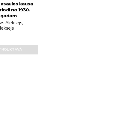
 Pasaules kausa
riodi no 1930.
. gadam
s Aleksejs,
leksejs
 NOLIKTAVĀ