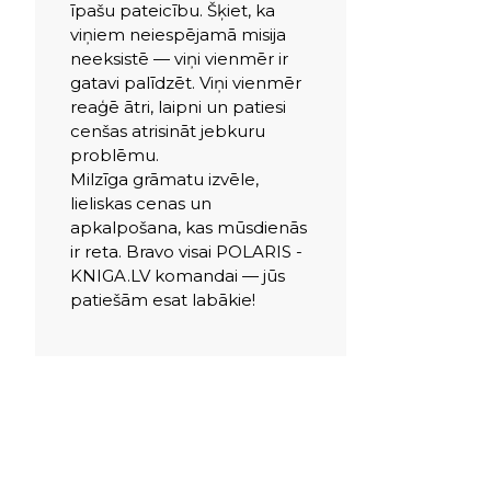
īpašu pateicību. Šķiet, ka
viņiem neiespējamā misija
neeksistē — viņi vienmēr ir
gatavi palīdzēt. Viņi vienmēr
reaģē ātri, laipni un patiesi
cenšas atrisināt jebkuru
problēmu.
Milzīga grāmatu izvēle,
lieliskas cenas un
apkalpošana, kas mūsdienās
ir reta. Bravo visai POLARIS -
KNIGA.LV komandai — jūs
patiešām esat labākie!