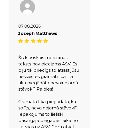
07.08.2026
Joseph Matthews
Šis klasiskais medicīnas
teksts nav pieejams ASV. Es
biju tik priecīgs to atrast jūsu
tiešsaistes grāmatnīcā. Tā
tika piegādāta nevainojamā
stāvoklī. Paldies!
Grāmata tika piegādāta, kā
solīts, nevainojamā stāvoklī.
Iepakojums to lieliski
pasargāja piegādes laikā no
Latvijas uz ASV. Ceru atkal