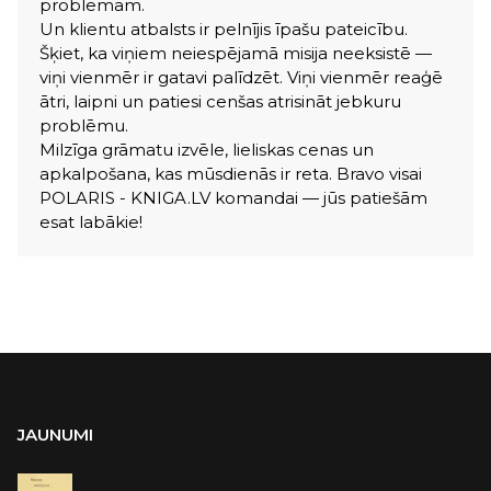
problēmām.
Un klientu atbalsts ir pelnījis īpašu pateicību.
Šķiet, ka viņiem neiespējamā misija neeksistē —
viņi vienmēr ir gatavi palīdzēt. Viņi vienmēr reaģē
ātri, laipni un patiesi cenšas atrisināt jebkuru
problēmu.
Milzīga grāmatu izvēle, lieliskas cenas un
apkalpošana, kas mūsdienās ir reta. Bravo visai
POLARIS - KNIGA.LV komandai — jūs patiešām
esat labākie!
JAUNUMI