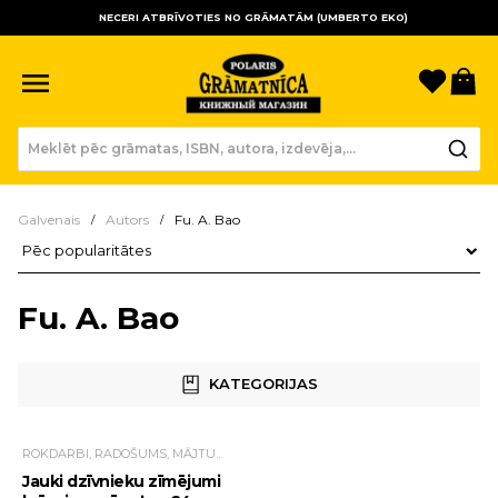
NECERI ATBRĪVOTIES NO GRĀMATĀM (UMBERTO EKO)
Sagla
Gr
Galvenais
Autors
Fu. A. Bao
Preču kārtošana
Fu. A. Bao
KATEGORIJAS
ROKDARBI, RADOŠUMS, MĀJTURĪBA, BRĪVĀ LAIKA PAVADĪŠANAS IESPĒJAS
Jauki dzīvnieku zīmējumi