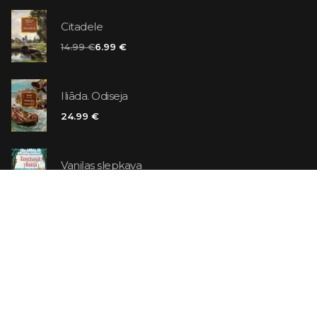
Citadele
14.99 €
6.99 €
Iliāda. Odiseja
24.99 €
Vaniļas slepkava
14.99 €
Ebrejs Suess. Simone
19.99 €