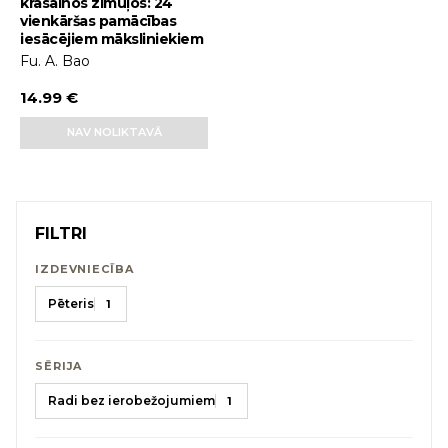
krāsainos zīmuļos: 24
vienkāršas pamācības
iesācējiem māksliniekiem
Fu. A. Bao
14.99 €
NAV NOLIKTAVĀ
FILTRI
IZDEVNIECĪBA
Pēteris
1
SĒRIJA
Radi bez ierobežojumiem
1