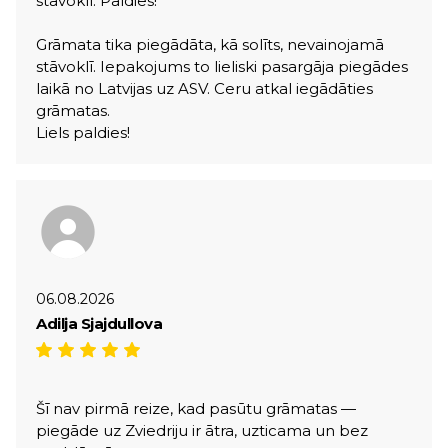
stāvoklī. Paldies!
Grāmata tika piegādāta, kā solīts, nevainojamā
stāvoklī. Iepakojums to lieliski pasargāja piegādes
laikā no Latvijas uz ASV. Ceru atkal iegādāties
grāmatas.
Liels paldies!
06.08.2026
Adilja Sjajdullova
Šī nav pirmā reize, kad pasūtu grāmatas —
piegāde uz Zviedriju ir ātra, uzticama un bez