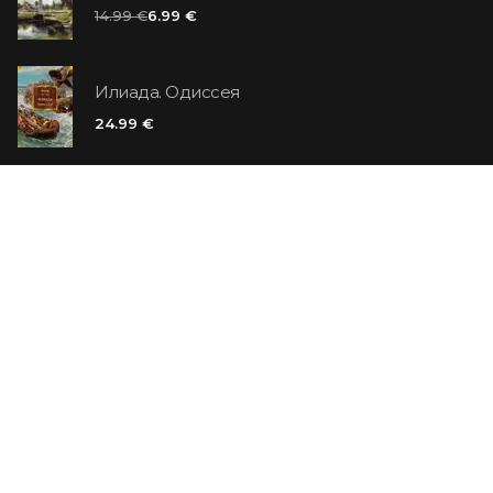
14.99 €
6.99 €
Илиада. Одиссея
24.99 €
Ванильный убийца
14.99 €
Еврей Зюсс. Симона
19.99 €
СО СКИДКОЙ