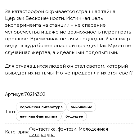
За катастрофой скрывается страшная тайна
Церкви Бесконечности. Истинная цель
эксперимента на станции – не спасение
человечества и даже не возможность переиграть
прошлое. Временная петля и подводный кошмар
ведут к куда более опасной правде: Пак Мухён не
случайная жертва, а идеальный подопытный.
Для отчаявшихся людей он стал светом, который
выведет их из тьмы. Но не предаст ли их этот свет?
Артикул:
70214302
корейская литература
выживание
Тэги:
научная фантастика
будущее
Фантастика, фэнтези
,
Молодежная
Категория:
литература