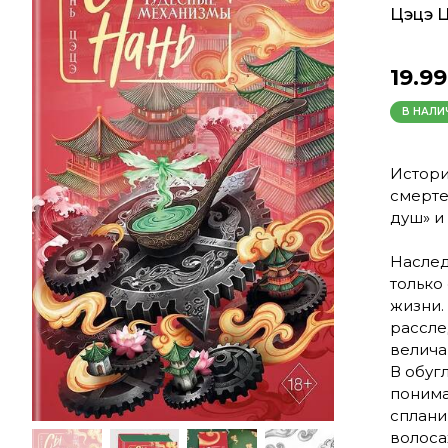
Цэцэ 
19.99
В НАЛИ
Истори
смерте
душ» и
Наслед
только
жизни.
рассле
велича
В обуг
понима
сплани
волоса