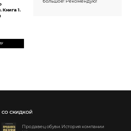
большое! Рекомендую!
о
 Книга 1.
л
НУ
СО СКИДКОЙ
Продавец обуви. История компании