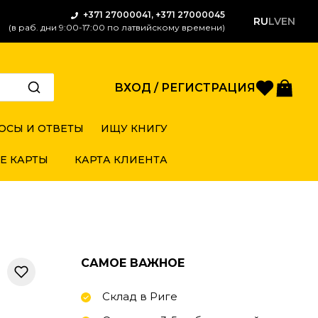
+371 27000041, +371 27000045
RU
LV
EN
(в раб. дни 9:00-17:00 по латвийскому времени)
Избран
Кор
ВХОД / РЕГИСТРАЦИЯ
ОСЫ И ОТВЕТЫ
ИЩУ КНИГУ
Е КАРТЫ
КАРТА КЛИЕНТА
САМОЕ ВАЖНОЕ
Склад в Риге