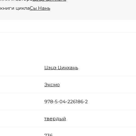
 книги цикла
Сы Нань
Цэцэ Цинхань
Эксмо
978-5-04-226186-2
твердый
736