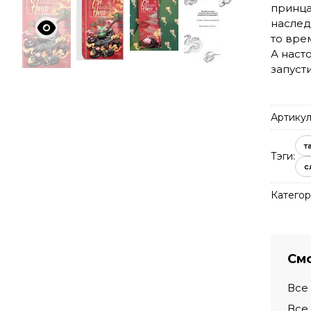
принца
наслед
то врем
А наст
запуст
Артикул
т
Тэги:
с
Категор
Смо
Все
Все