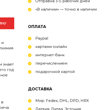
Отправка 3-5 рабочих дней
«В наличии» — точно в наличии
ИНУ
ОПЛАТА
Paypal
 и
картами онлайн
лхимия
интернет-банк
перечислением
м знает
его год
подарочной картой
нное
ДОСТАВКА
Мир: Fedex, DHL, DPD, HRX
 в
треча
Латвия, Литва, Эстония: