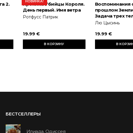
НОВИНКА!
а 2.
Хроника Убийцы Короля.
Воспоминания 
День первый. Имя ветра
прошлом Земли.
Задача трех те
Ротфусс Патрик
Лю Цысинь
19.99 €
19.99 €
В КОРЗИНУ
В КОРЗИ
БЕСТСЕЛЛЕРЫ
Илиада. Одиссея