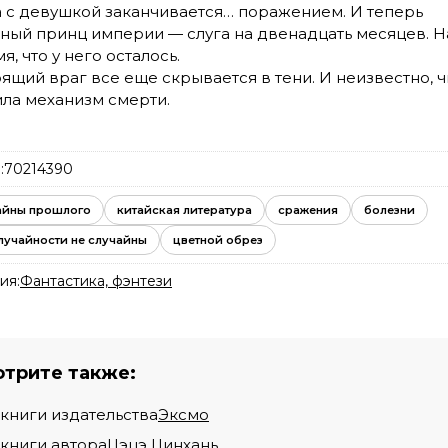
 с девушкой заканчивается… поражением. И теперь
ный принц империи — слуга на двенадцать месяцев. Н
я, что у него осталось.
оящий враг все еще скрывается в тени. И неизвестно, ч
ила механизм смерти.
:
70214390
айны прошлого
китайская литература
сражения
болезни
лучайности не случайны
цветной обрез
ия:
Фантастика, фэнтези
трите также:
 книги издательства
Эксмо
 книги автора
Цэцэ Цинхань