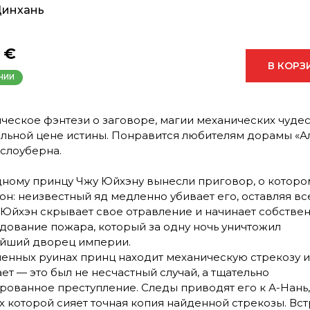
Цинхань
 €
В КОРЗ
ЧИИ
ческое фэнтези о заговоре, магии механических чудес
льной цене истины. Понравится любителям дорамы «А
 слоуберна.
ному принцу Чжу Юйхэну вынесли приговор, о которо
 он: неизвестный яд медленно убивает его, оставляя вс
 Юйхэн скрывает свое отравление и начинает собстве
дование пожара, который за одну ночь уничтожил
йший дворец империи.
ленных руинах принц находит механическую стрекозу и
ет — это был не несчастный случай, а тщательно
рованное преступление. Следы приводят его к А-Нань,
х которой сияет точная копия найденной стрекозы. Вс