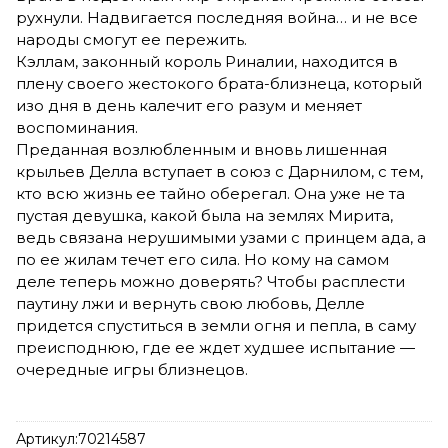
рухнули. Надвигается последняя война… и не все
народы смогут ее пережить.
Кэллам, законный король Риналии, находится в
плену своего жестокого брата-близнеца, который
изо дня в день калечит его разум и меняет
воспоминания.
Преданная возлюбленным и вновь лишенная
крыльев Делла вступает в союз с Дарнилом, с тем,
кто всю жизнь ее тайно оберегал. Она уже не та
пустая девушка, какой была на землях Мирита,
ведь связана нерушимыми узами с принцем ада, а
по ее жилам течет его сила. Но кому на самом
деле теперь можно доверять? Чтобы расплести
паутину лжи и вернуть свою любовь, Делле
придется спуститься в земли огня и пепла, в саму
преисподнюю, где ее ждет худшее испытание —
очередные игры близнецов.
Артикул:
70214587