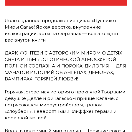
Долгожданное продолжение цикла «Пустая» от
Миры Салье! Яркая верстка, внутренние
иллюстрации, арты на форзацах — все это ждет
вас внутри книги!
ДАРК-ФЭНТЕЗИ С АВТОРСКИМ МИРОМ О ДЕТЯХ
СВЕТА И ТЬМЫ, С ГОТИЧЕСКОЙ АТМОСФЕРОЙ,
ПОЛНОЙ СОБЛАЗНА И ПОРОКА! ДИЛОГИЯ — ДЛЯ
ФАНАТОВ ИСТОРИЙ ОБ АНГЕЛАХ, ДЕМОНАХ,
ВАМПИРАХ, ГОРЯЧЕЙ ЛЮБВИ!
Горячая, страстная история о проклятой Творцами
девушке Делле и ринальском принце Кэламе, с
потрясающем мироустройством, тропом
«слоуберн», невероятными клиффхенгерами и
кровавой магией.
Врата в подземный мир открыты. Прежние союзы