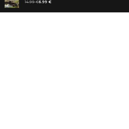
14.99 €
6.99 €
Ванильный убийца
14.99 €
Еврей Зюсс. Симона
19.99 €
СО СКИДКОЙ
Продавец обуви. История компании Nike,
рассказанная ее основателем
29.99 €
23.99 €