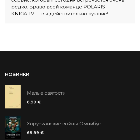
редко. Браво всей команде POLARIS -
KNIGA.LV — вы действительно лучшие!
НОВИНКИ
Малые святости
6.99 €
Хорусианские войны. Омнибус
69.99 €