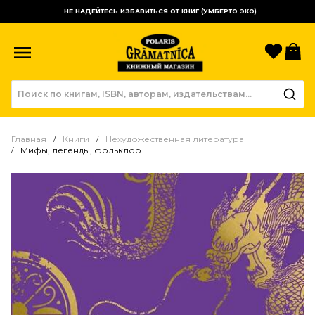
НЕ НАДЕЙТЕСЬ ИЗБАВИТЬСЯ ОТ КНИГ (УМБЕРТО ЭКО)
Избр
К
Главная
Книги
Нехудожественная литература
Мифы, легенды, фольклор