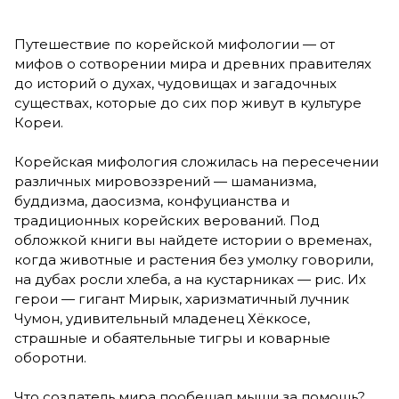
Путешествие по корейской мифологии — от
мифов о сотворении мира и древних правителях
до историй о духах, чудовищах и загадочных
существах, которые до сих пор живут в культуре
Кореи.
Корейская мифология сложилась на пересечении
различных мировоззрений — шаманизма,
буддизма, даосизма, конфуцианства и
традиционных корейских верований. Под
обложкой книги вы найдете истории о временах,
когда животные и растения без умолку говорили,
на дубах росли хлеба, а на кустарниках — рис. Их
герои — гигант Мирык, харизматичный лучник
Чумон, удивительный младенец Хёккосе,
страшные и обаятельные тигры и коварные
оборотни.
Что создатель мира пообещал мыши за помощь?