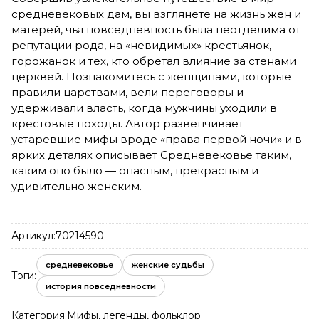
средневековых дам, вы взглянете на жизнь жен и
матерей, чья повседневность была неотделима от
репутации рода, на «невидимых» крестьянок,
горожанок и тех, кто обретал влияние за стенами
церквей. Познакомитесь с женщинами, которые
правили царствами, вели переговоры и
удерживали власть, когда мужчины уходили в
крестовые походы. Автор развенчивает
устаревшие мифы вроде «права первой ночи» и в
ярких деталях описывает Средневековье таким,
каким оно было — опасным, прекрасным и
удивительно женским.
Артикул:
70214590
средневековье
женские судьбы
Тэги:
история повседневности
Категория:
Мифы, легенды, фольклор