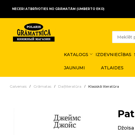
NECERI ATBRĪVOTIES NO GRĀMATĀM (UMBERTO EKO)
KATALOGS
IZDEVNIECĪBAS
JAUNUMI
ATLAIDES
Galvenais
Grāmatas
Daiļliteratūra
Klasiskā literatūra
Pat
Džoisa