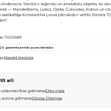
 Andersons. Steničs ir leģendu un anekdošu objekts, ko atc
sti — Mandelštams, Livšics, Oļeša, Čukovskis, Ardovs un citi.
 sastādītāja Konstantīna Ļvova pēcvārds ir veltīts Steniča 
ām".
r.:
70213489
20. gadsimta pirmās puses literatūra
ja:
Klasiskā literatūra
īt arī:
s izdevniecības grāmatas
Elles mala
s autora grāmatas
Džoisa Džeimsa