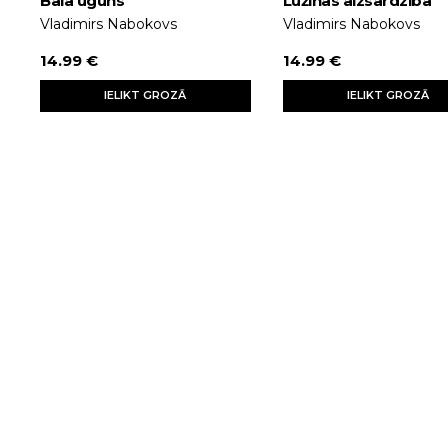
Bāla uguns
Lužinas aizsardzība
Vladimirs Nabokovs
Vladimirs Nabokovs
14.99 €
14.99 €
IELIKT GROZĀ
IELIKT GROZĀ