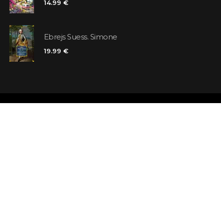
14.99 €
Ebrejs Suess. Simone
19.99 €
Veikali
Atsauksmes
Kontakti
Klienta karte
Noteikumi un nosacījumi
Meklējat grā
Piegāde
Jautājumi un 
Maksājums un atmaksa
Atsevišķa gr
Pieraksties ziņām