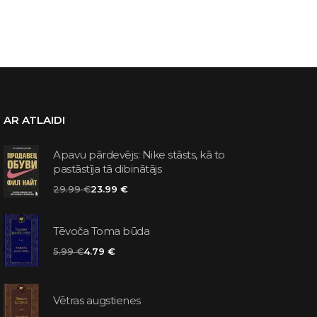
AR ATLAIDI
Apavu pārdevējs: Nike stāsts, kā to
pastāstīja tā dibinātājs
29.99 €
23.99 €
Tēvoča Toma būda
5.99 €
4.79 €
Vētras augstienes