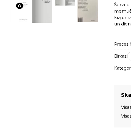
Šervuds
memuāri
krājuma
un dien
Preces N
Birkas:
Kategori
Skat
Visa
Visa