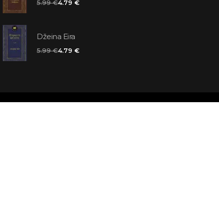
5.99 €
4.79 €
Džeina Eira
5.99 €
4.79 €
matas jums
atbildes
āmata