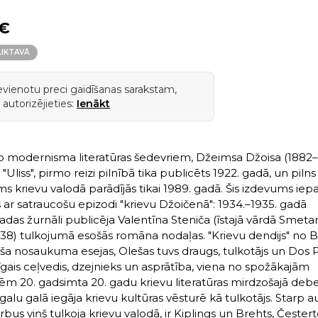
 €
LIKTAVĀ
ievienotu preci gaidīšanas sarakstam,
 autorizējieties:
Ienākt
o modernisma literatūras šedevriem, Džeimsa Džoisa (1882–
Uliss", pirmo reizi pilnībā tika publicēts 1922. gadā, un pilns
ms krievu valodā parādījās tikai 1989. gadā. Šis izdevums iepa
us ar satraucošu epizodi "krievu Džoičenā": 1934.–1935. gadā
adas žurnāli publicēja Valentīna Steniča (īstajā vārdā Smetan
38) tulkojumā esošās romāna nodaļas. "Krievu dendijs" no 
ša nosaukuma esejas, Olešas tuvs draugs, tulkotājs un Dos 
gais ceļvedis, dzejnieks un asprātība, viena no spožākajām
ēm 20. gadsimta 20. gadu krievu literatūras mirdzošajā debe
galu galā iegāja krievu kultūras vēsturē kā tulkotājs. Starp 
rbus viņš tulkoja krievu valodā, ir Kiplings un Brehts, Čester