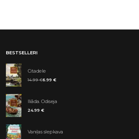
BESTSELLERI
Citadele
14.99 €
6.99 €
Iliāda. Odiseja
24.99 €
Vaniļas slepkava