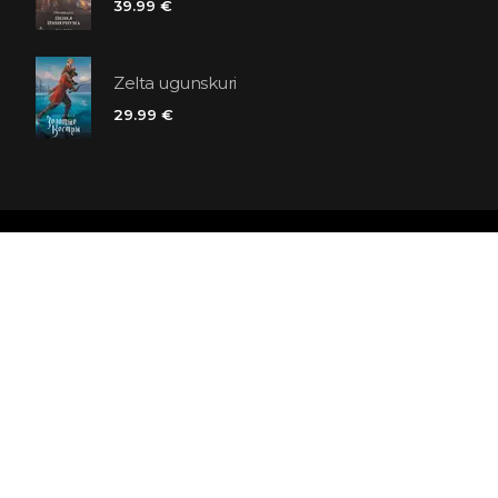
39.99 €
Zelta ugunskuri
29.99 €
Polaris grāmatnīcu ķēde
SIA «Kniga lv», Reģ. Nr. 40103225061
Lastādijas iela 16 - 12, Rīga, LV-1050, Latvija
Būsim draugi! Abonēt: