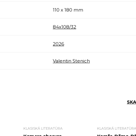
110 x 180 mm
84х108/32
2026
Valentin Stenich
SKA
KLASISKĀ LITERATŪRA
KLASISKĀ LITERATŪR