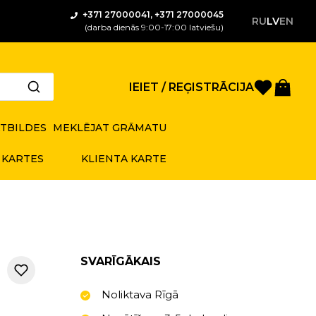
+371 27000041, +371 27000045
RU
LV
EN
(darba dienās 9:00-17:00 latviešu)
Saglabā
Gro
IEIET / REĢISTRĀCIJA
ATBILDES
MEKLĒJAT GRĀMATU
 KARTES
KLIENTA KARTE
SVARĪGĀKAIS
Noliktava Rīgā