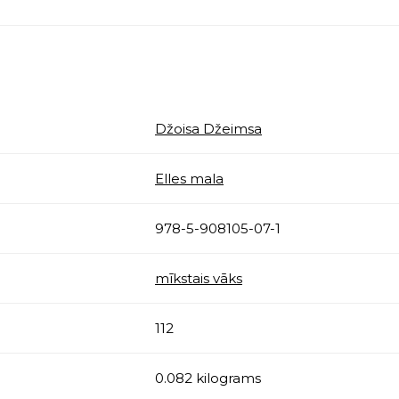
Džoisa Džeimsa
Elles mala
978-5-908105-07-1
mīkstais vāks
112
0.082 kilograms