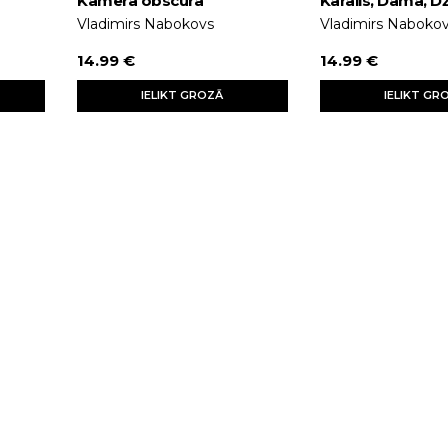
Kamera obscura
Karalis, Dāma, D
Vladimirs Nabokovs
Vladimirs Naboko
14.99 €
14.99 €
IELIKT GROZĀ
IELIKT GR