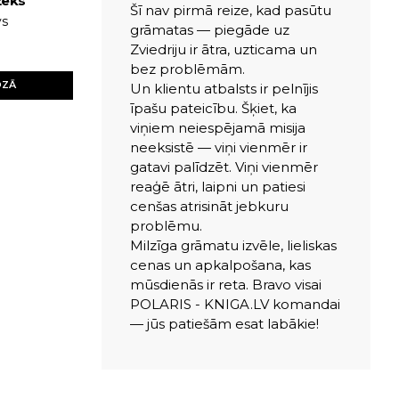
žeks
Šī nav pirmā reize, kad pasūtu
vs
grāmatas — piegāde uz
Zviedriju ir ātra, uzticama un
bez problēmām.
OZĀ
Un klientu atbalsts ir pelnījis
īpašu pateicību. Šķiet, ka
viņiem neiespējamā misija
neeksistē — viņi vienmēr ir
gatavi palīdzēt. Viņi vienmēr
reaģē ātri, laipni un patiesi
cenšas atrisināt jebkuru
problēmu.
Milzīga grāmatu izvēle, lieliskas
cenas un apkalpošana, kas
mūsdienās ir reta. Bravo visai
POLARIS - KNIGA.LV komandai
— jūs patiešām esat labākie!