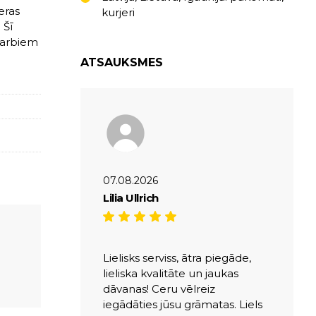
eras
kurjeri
 Šī
"Darbiem
ATSAUKSMES
07.08.2026
Lilia Ullrich
Lielisks serviss, ātra piegāde,
lieliska kvalitāte un jaukas
dāvanas! Ceru vēlreiz
iegādāties jūsu grāmatas. Liels