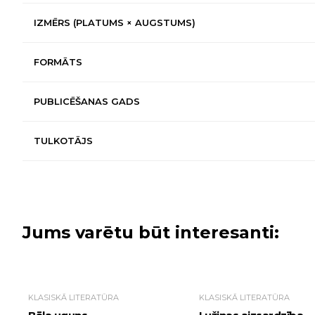
IZMĒRS (PLATUMS × AUGSTUMS)
FORMĀTS
PUBLICĒŠANAS GADS
TULKOTĀJS
Jums varētu būt interesanti:
KLASISKĀ LITERATŪRA
KLASISKĀ LITERATŪRA