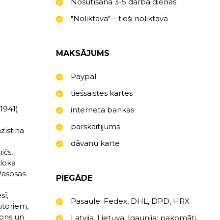
Nosūtīšana 3-5 darba dienas
"Noliktavā" – tieši noliktavā
MAKSĀJUMS
Paypal
tiešsaistes kartes
1941)
interneta bankas
pārskaitījums
zīstina
dāvanu karte
ičs,
Bloka
Pasosas
PIEGĀDE
sī,
Pasaule: Fedex, DHL, DPD, HRX
autoriem,
tons un
Latvija, Lietuva, Igaunija: pakomāti,