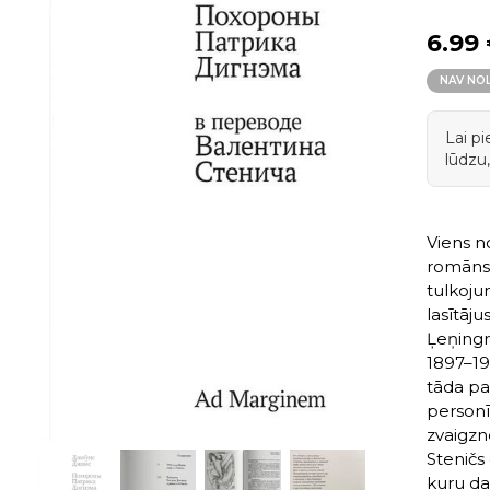
6.99
NAV NO
Lai p
lūdzu,
Viens n
romāns "
tulkoju
lasītāj
Ļeņingr
1897–19
tāda pa
personī
zvaigzn
Steničs 
kuru da