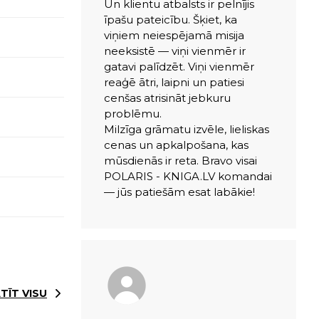
Un klientu atbalsts ir pelnījis
īpašu pateicību. Šķiet, ka
viņiem neiespējamā misija
neeksistē — viņi vienmēr ir
gatavi palīdzēt. Viņi vienmēr
reaģē ātri, laipni un patiesi
cenšas atrisināt jebkuru
problēmu.
Milzīga grāmatu izvēle, lieliskas
cenas un apkalpošana, kas
mūsdienās ir reta. Bravo visai
POLARIS - KNIGA.LV komandai
— jūs patiešām esat labākie!
TĪT VISU