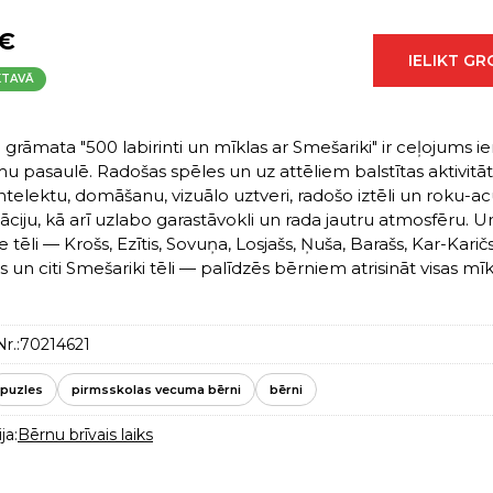
 €
IELIKT G
KTAVĀ
grāmata "500 labirinti un mīklas ar Smešariki" ir ceļojums i
mu pasaulē. Radošas spēles un uz attēliem balstītas aktivitā
intelektu, domāšanu, vizuālo uztveri, radošo iztēli un roku-a
āciju, kā arī uzlabo garastāvokli un rada jautru atmosfēru. U
e tēli — Krošs, Ezītis, Sovuņa, Losjašs, Ņuša, Barašs, Kar-Karičs
 un citi Smešariki tēli — palīdzēs bērniem atrisināt visas mīk
r.:
70214621
puzles
pirmsskolas vecuma bērni
bērni
ja:
Bērnu brīvais laiks