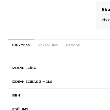
Skat
Visa
FUNKCIJAS
MAKSĀJUMS
PIEGĀDE
IZDEVNIECĪBA
IZDEVNIECĪBAS ZĪMOLS
ISBN
IESĒJUMS