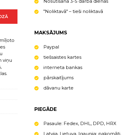
Nosūtīšana 3-5 darba dienas
"Noliktavā" – tieši noliktavā
ROZĀ
MAKSĀJUMS
emīļoto
tes
Paypal
cu
tiešsaistes kartes
n viņu
,
interneta bankas
las.
pārskaitījums
dāvanu karte
PIEGĀDE
Pasaule: Fedex, DHL, DPD, HRX
Latvija, Lietuva, Igaunija: pakomāti,