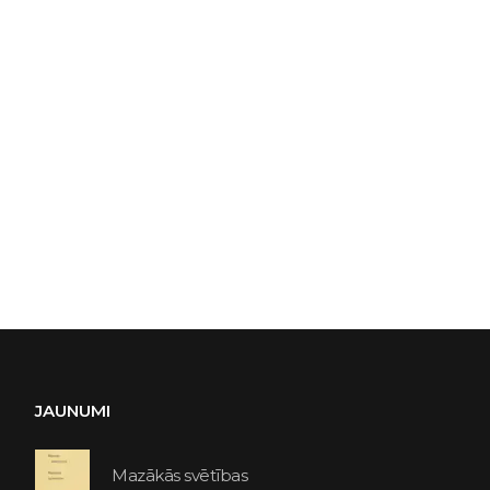
JAUNUMI
Mazākās svētības