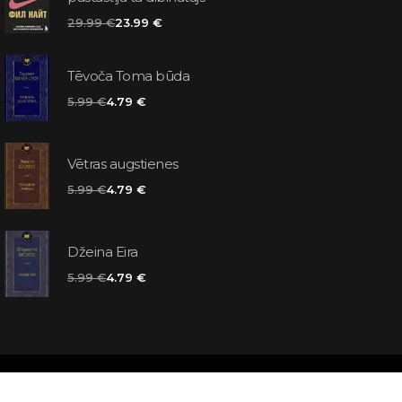
29.99 €
23.99 €
Tēvoča Toma būda
5.99 €
4.79 €
Vētras augstienes
5.99 €
4.79 €
Džeina Eira
5.99 €
4.79 €