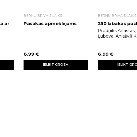
BĒRNU BRĪVAIS LAIKS
BĒRNU BRĪVAIS LAIKS
ta ar
Pasakas apmeklējums
250 labākās puz
Prudņiks Anastasij
Ļubova, Aniašvili K
6.99 €
6.99 €
IELIKT GROZĀ
IELIKT GR