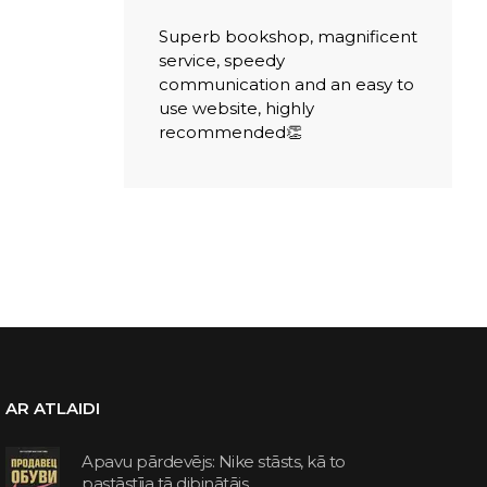
Superb bookshop, magnificent
service, speedy
communication and an easy to
use website, highly
recommended👏
AR ATLAIDI
Apavu pārdevējs: Nike stāsts, kā to
pastāstīja tā dibinātājs