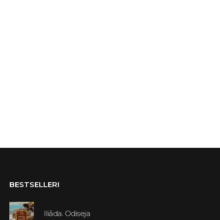
BESTSELLERI
Iliāda. Odiseja