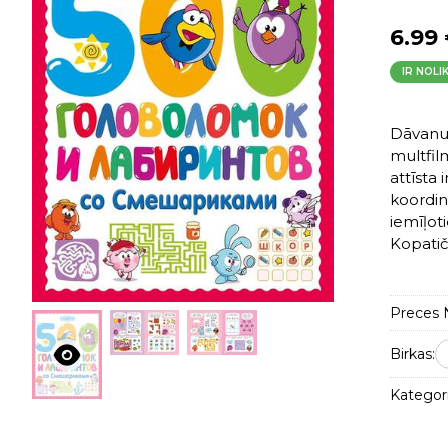
6.99
IR NOLI
Dāvanu 
multfil
attīsta 
koordin
iemīļoti
Kopatičs
Preces N
Birkas:
Kategori