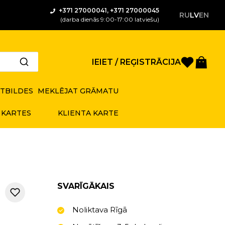
+371 27000041, +371 27000045
RU
LV
EN
(darba dienās 9:00-17:00 latviešu)
Saglabā
Gro
IEIET / REĢISTRĀCIJA
ATBILDES
MEKLĒJAT GRĀMATU
 KARTES
KLIENTA KARTE
SVARĪGĀKAIS
Noliktava Rīgā