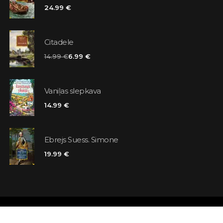
24.99 €
Citadele
14.99 €
6.99 €
Vaniļas slepkava
14.99 €
Ebrejs Suess. Simone
19.99 €