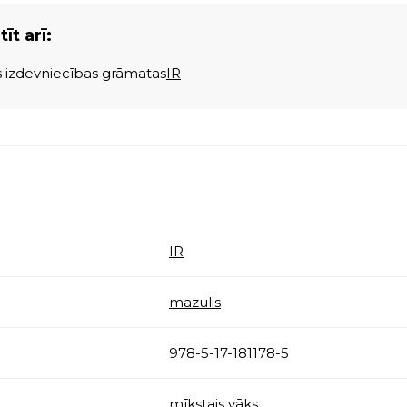
īt arī:
s izdevniecības grāmatas
IR
IR
mazulis
978-5-17-181178-5
mīkstais vāks