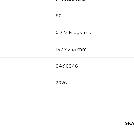
80
0.222 kilograms
197 x 255 mm
84x108/16
2026
SKA