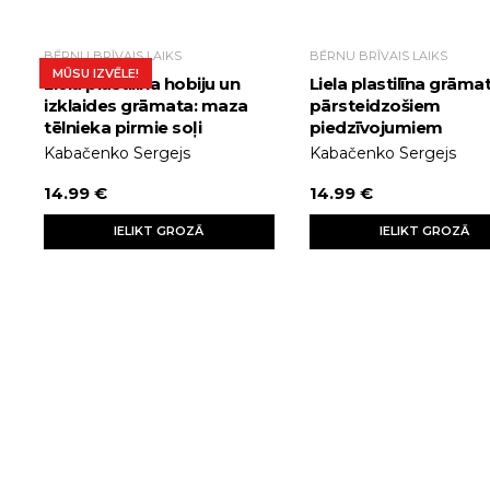
BĒRNU BRĪVAIS LAIKS
BĒRNU BRĪVAIS LAIKS
MŪSU IZVĒLE!
Liela plastilīna hobiju un
Liela plastilīna grāma
izklaides grāmata: maza
pārsteidzošiem
tēlnieka pirmie soļi
piedzīvojumiem
Kabačenko Sergejs
Kabačenko Sergejs
14.99 €
14.99 €
IELIKT GROZĀ
IELIKT GROZĀ