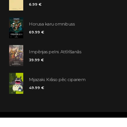
6.99 €
Horusa karu omnibuss
69.99 €
Impērijas pelni. Attīrīšanās
39.99 €
Mijazaki. Krāso pēc cipariem
49.99 €