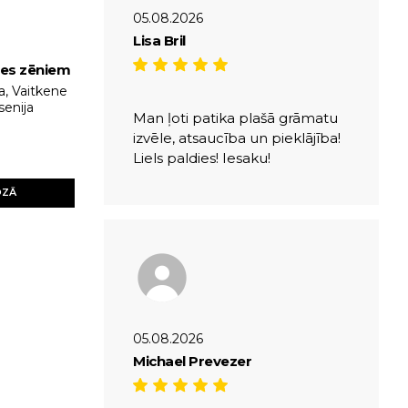
05.08.2026
Lisa Bril
les zēniem
a, Vaitkene
senija
Man ļoti patika plašā grāmatu
izvēle, atsaucība un pieklājība!
Liels paldies! Iesaku!
OZĀ
05.08.2026
Michael Prevezer