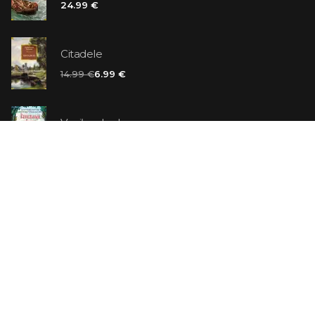
24.99 €
Citadele
14.99 €
6.99 €
Vaniļas slepkava
14.99 €
Ebrejs Suess. Simone
19.99 €
AR ATLAIDI
Apavu pārdevējs: Nike stāsts, kā to pastāstīja tā