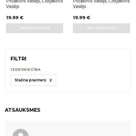
Poļakovs Vasilijs, Čistjakovs
Poļakovs Vasilijs, Čistjakovs
Vasilijs
Vasilijs
19.99 €
19.99 €
NAV NOLIKTAVĀ
NAV NOLIKTAVĀ
FILTRI
IZDEVNIECĪBA
Staļina praimers
2
ATSAUKSMES