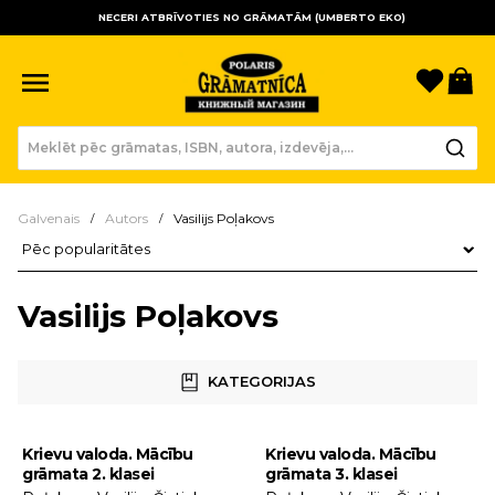
NECERI ATBRĪVOTIES NO GRĀMATĀM (UMBERTO EKO)
Sagla
Gr
Galvenais
Autors
Vasilijs Poļakovs
Preču kārtošana
Vasilijs Poļakovs
KATEGORIJAS
Krievu valoda. Mācību
Krievu valoda. Mācību
grāmata 2. klasei
grāmata 3. klasei