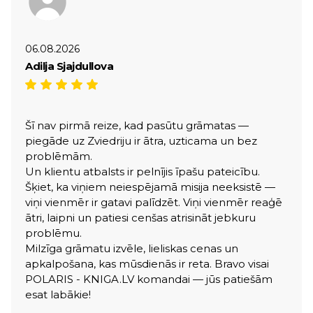
06.08.2026
Adilja Sjajdullova
Šī nav pirmā reize, kad pasūtu grāmatas —
piegāde uz Zviedriju ir ātra, uzticama un bez
problēmām.
Un klientu atbalsts ir pelnījis īpašu pateicību.
Šķiet, ka viņiem neiespējamā misija neeksistē —
viņi vienmēr ir gatavi palīdzēt. Viņi vienmēr reaģē
ātri, laipni un patiesi cenšas atrisināt jebkuru
problēmu.
Milzīga grāmatu izvēle, lieliskas cenas un
apkalpošana, kas mūsdienās ir reta. Bravo visai
POLARIS - KNIGA.LV komandai — jūs patiešām
esat labākie!