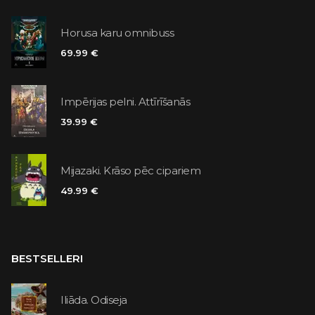
Horusa karu omnibuss
69.99 €
Impērijas pelni. Attīrīšanās
39.99 €
Mijazaki. Krāso pēc cipariem
49.99 €
BESTSELLERI
Iliāda. Odiseja