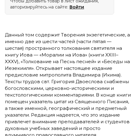
Чтобы добавить товар в лист ожидания,
авторизируйтесь на сайте:
Войти
Данный том содержит Творения экзегетические, а
именно две из шести частей (части пятая — ​
шестая) пространного толкования святителя на
книгу Иова — ​«Моралии на Иова» (книги XXIII–
XXXV), «Толкование на Песнь песней» и «Беседы на
Иезекииля». Открывает настоящее издание
предисловие митрополита Владимира (Икима).
Тексты трудов свт. Григория Двоеслова снабжены
богословскими, церковно-историческими и
текстологическими комментариями. В конце книги
помещен указатель цитат из Священного Писания,
а также именной, географический и предметный
указатели. Редакция надеется, что это издание
привлечет внимание преподавателей и студентов
духовных учебных заведений и просто
вдумчивого православного читателя,