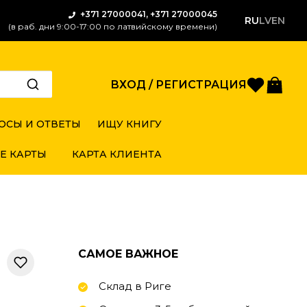
+371 27000041, +371 27000045
RU
LV
EN
(в раб. дни 9:00-17:00 по латвийскому времени)
Избран
Кор
ВХОД / РЕГИСТРАЦИЯ
ОСЫ И ОТВЕТЫ
ИЩУ КНИГУ
Е КАРТЫ
КАРТА КЛИЕНТА
САМОЕ ВАЖНОЕ
Склад в Риге