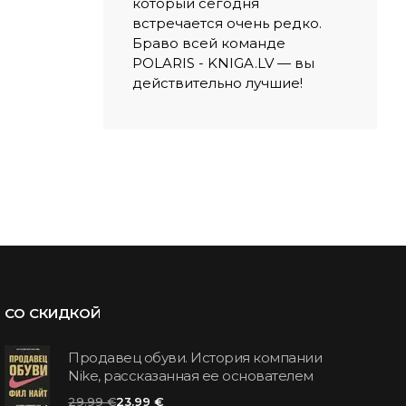
который сегодня
встречается очень редко.
Браво всей команде
POLARIS - KNIGA.LV — вы
действительно лучшие!
СО СКИДКОЙ
Продавец обуви. История компании
Nike, рассказанная ее основателем
29.99 €
23.99 €