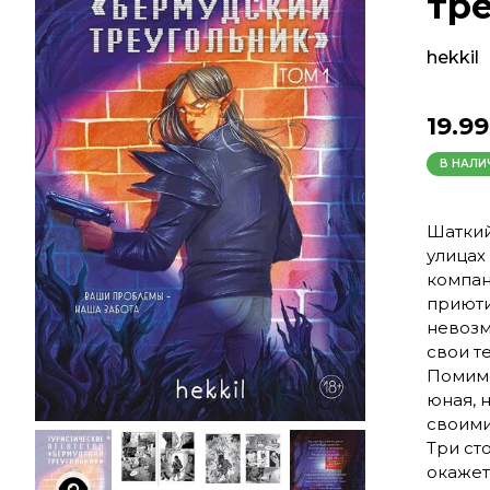
тре
hekkil
19.99
В НАЛИ
Шаткий
улицах
компан
приюти
невозм
свои т
Помимо
юная, 
своими
Три ст
окажет