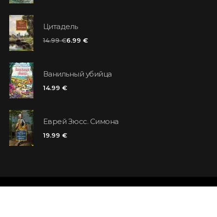
Цитадель
14.99 €
6.99 €
Ванильный убийца
14.99 €
Еврей Зюсс. Симона
19.99 €
Магазины
Отзывы