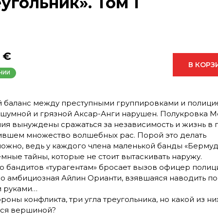
угольник». Том 1
 €
В КОРЗ
ЧИИ
 баланс между преступными группировками и полици
 шумной и грязной Аксар-Анги нарушен. Полукровка М
ия вынуждены сражаться за независимость и жизнь в 
вшем множество волшебных рас. Порой это делать
ожно, ведь у каждого члена маленькой банды «Бермуд
емные тайны, которые не стоит вытаскивать наружу.
 бандитов «турагентам» бросает вызов офицер полиц
но амбициозная Айлин Орианти, взявшаяся наводить п
 руками…
ороны конфликта, три угла треугольника, но какой из ни
ся вершиной?