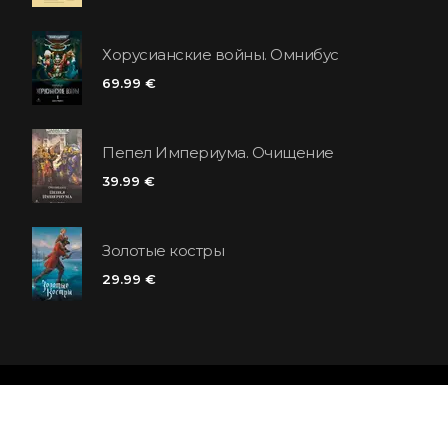
Хорусианские войны. Омнибус
69.99 €
Пепел Империума. Очищение
39.99 €
Золотые костры
29.99 €
Сеть книжных магазинов «Polaris»