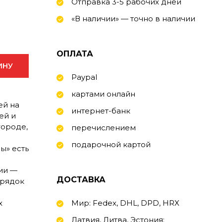
Отправка 3-5 рабочих дней
«В наличии» — точно в наличии
ОПЛАТА
ИНУ
Paypal
картами онлайн
ей на
интернет-банк
ей и
городе,
перечислением
подарочной картой
ы» есть
ии —
ДОСТАВКА
орядок
х
Мир: Fedex, DHL, DPD, HRX
Латвия, Литва, Эстония: