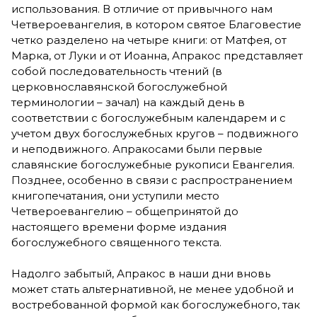
использования. В отличие от привычного нам
Четвероевангелия, в котором святое Благовестие
четко разделено на четыре книги: от Матфея, от
Марка, от Луки и от Иоанна, Апракос представляет
собой последовательность чтений (в
церковнославянской богослужебной
терминологии – зачал) на каждый день в
соответствии с богослужебным календарем и с
учетом двух богослужебных кругов – подвижного
и неподвижного. Апракосами были первые
славянские богослужебные рукописи Евангелия.
Позднее, особенно в связи с распространением
книгопечатания, они уступили место
Четвероевангелию – общепринятой до
настоящего времени форме издания
богослужебного священного текста.
Надолго забытый, Апракос в наши дни вновь
может стать альтернативной, не менее удобной и
востребованной формой как богослужебного, так