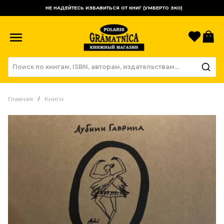
НЕ НАДЕЙТЕСЬ ИЗБАВИТЬСЯ ОТ КНИГ (УМБЕРТО ЭКО)
Избр
К
Главная
Книги