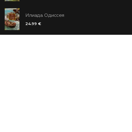
Илиада. Одиссея
24.99 €
Ванильный убийца
14.99 €
Еврей Зюсс. Симона
19.99 €
СО СКИДКОЙ
Продавец обуви. История компании Nike,
рассказанная ее основателем