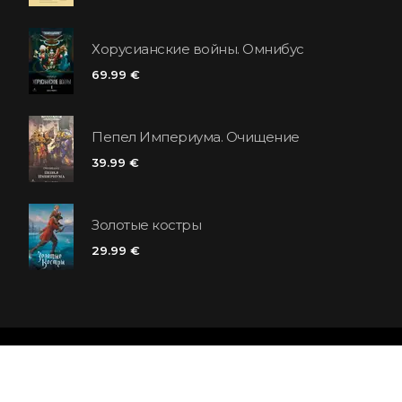
Хорусианские войны. Омнибус
69.99 €
Пепел Империума. Очищение
39.99 €
Золотые костры
29.99 €
Сеть книжных магазинов «Polaris»