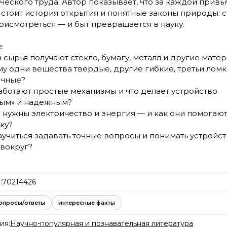
ческого труда. Автор показывает, что за каждой прив
стоит история открытия и понятные законы природы: с
рисмотреться — и быт превращается в науку.
:
из сырья получают стекло, бумагу, металл и другие мате
му одни вещества твердые, другие гибкие, третьи ломк
ачные?
работают простые механизмы и что делает устройство
ым» и надежным?
м нужны электричество и энергия — и как они помогаю
ку?
научиться задавать точные вопросы и понимать устройс
вокруг?
:
70214426
опросы/ответы
интересные факты
ия:
Научно-популярная и познавательная литература