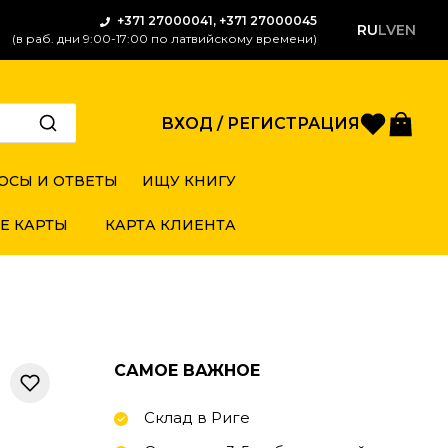
+371 27000041, +371 27000045
RU
LV
EN
(в раб. дни 9:00-17:00 по латвийскому времени)
Избран
Кор
ВХОД / РЕГИСТРАЦИЯ
ОСЫ И ОТВЕТЫ
ИЩУ КНИГУ
Е КАРТЫ
КАРТА КЛИЕНТА
САМОЕ ВАЖНОЕ
Склад в Риге