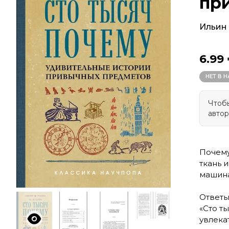
пр
Ильин
6.99
НЕТ В 
Чтобы
автор
Почему
ткань 
машина
Ответы
«Сто т
увлека