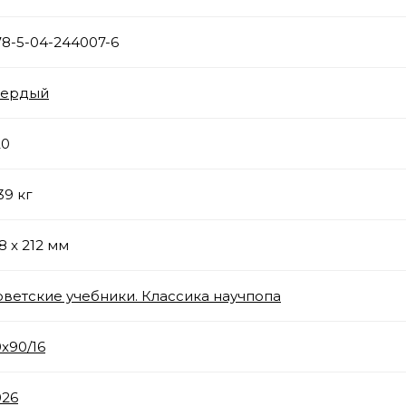
78-5-04-244007-6
вердый
20
39 кг
8 x 212 мм
оветские учебники. Классика научпопа
x90/16
026