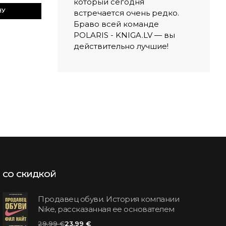
который сегодня
НУ
встречается очень редко.
Браво всей команде
POLARIS - KNIGA.LV — вы
действительно лучшие!
СО СКИДКОЙ
Продавец обуви. История компании
Nike, рассказанная ее основателем
29.99 €
23.99 €