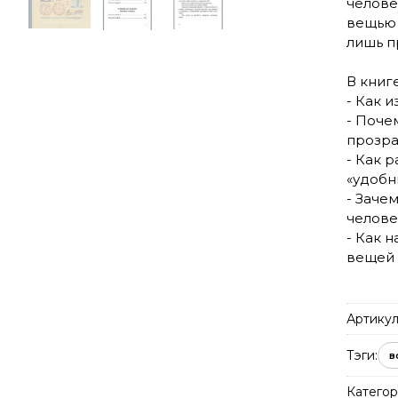
челове
вещью 
лишь п
В книге
- Как 
- Поче
прозр
- Как 
«удобн
- Заче
челове
- Как 
вещей 
Артикул
Тэги:
в
Категор