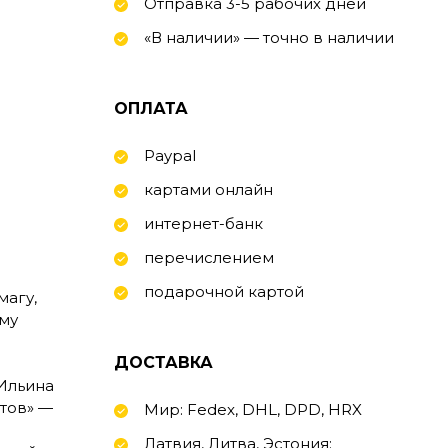
Отправка 3-5 рабочих дней
«В наличии» — точно в наличии
ОПЛАТА
Paypal
картами онлайн
интернет-банк
перечислением
подарочной картой
магу,
ему
ДОСТАВКА
 Ильина
тов» —
Мир: Fedex, DHL, DPD, HRX
Латвия, Литва, Эстония: