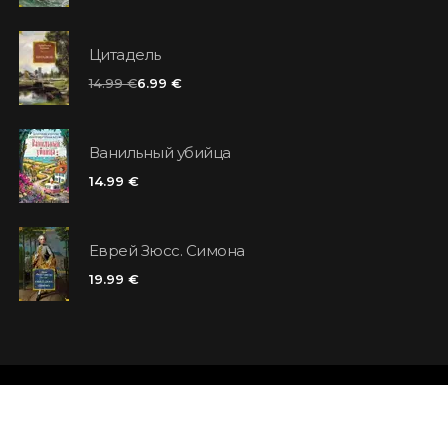
Цитадель
14.99 €
6.99 €
Ванильный убийца
14.99 €
Еврей Зюсс. Симона
19.99 €
Магазины
Отзывы