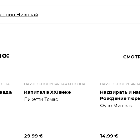
апшин Николай
о:
СМОТР
НАУЧНО-ПОПУЛЯРНАЯ И ПОЗНАВАТЕЛЬНАЯ ЛИТЕРАТУРА
НАУЧНО-ПОПУЛЯРНАЯ И ПОЗНАВАТЕЛЬНАЯ ЛИТЕРАТУРА
равда
Капитал в XXI веке
Надзирать и на
Рождение тюр
Пикетти Томас
Фуко Мишель
29.99 €
14.99 €