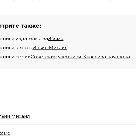
трите также:
 книги издательства
Эксмо
 книги автора
Ильин Михаил
 книги серии
Советские учебники. Классика научпопа
льин Михаил
ксмо