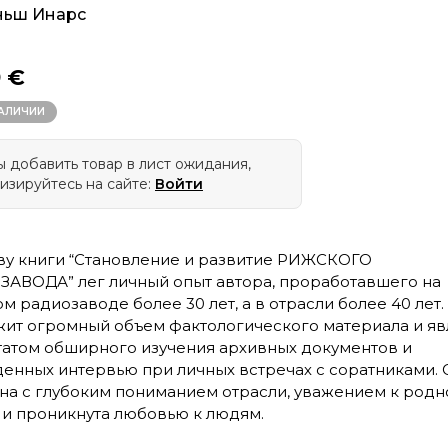
ньш Инарс
9 €
НАЛИЧИИ
 добавить товар в лист ожидания,
изируйтесь на сайте:
Войти
ву книги “Становление и развитие РИЖСКОГО
АВОДА” лег личный опыт автора, проработавшего на
м радиозаводе более 30 лет, а в отрасли более 40 лет.
ит огромный объем фактологического материала и яв
татом обширного изучения архивных документов и
енных интервью при личных встречах с соратниками. 
на с глубоким пониманием отрасли, уважением к родн
 и проникнута любовью к людям.