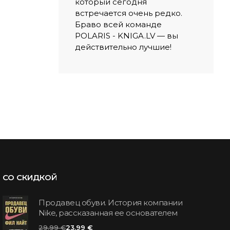
который сегодня
встречается очень редко.
Браво всей команде
POLARIS - KNIGA.LV — вы
действительно лучшие!
СО СКИДКОЙ
Продавец обуви. История компании
Nike, рассказанная ее основателем
29.99 €
23.99 €