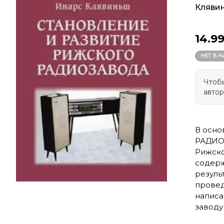
Кляви
14.9
НЕТ В 
Чтобы
автор
В осно
РАДИОЗ
Рижско
содерж
резуль
провед
написа
заводу