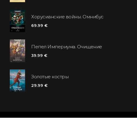
Хорусианские войны. Омнибус
69.99 €
Пепел Империума. Очищение
39.99 €
Золотые костры
29.99 €
Сеть книжных магазинов «Polaris»