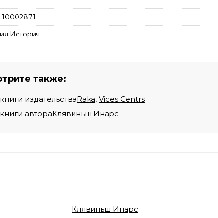
:
10002871
ия:
История
трите также:
 книги издательства
Raka
,
Vides Centrs
 книги автора
Клявиньш Инарс
Клявиньш Инарс