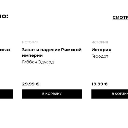
о:
СМОТР
ИСТОРИЯ
ИСТОРИЯ
нигах
Закат и падение Римской
История
империи
Геродот
Гиббон Эдуард
29.99 €
19.99 €
В КОРЗИНУ
В КОРЗИ