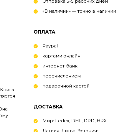
Отправка 3-5 рабочих дней
«В наличии» — точно в наличии
ОПЛАТА
Paypal
картами онлайн
интернет-банк
перечислением
подарочной картой
 Книга
ляется
ДОСТАВКА
Она
ому
Мир: Fedex, DHL, DPD, HRX
Латвия, Литва, Эстония: