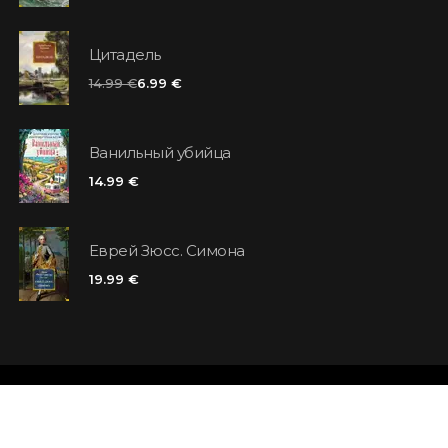
Цитадель
14.99 €
6.99 €
Ванильный убийца
14.99 €
Еврей Зюсс. Симона
19.99 €
Магазины
Отзывы