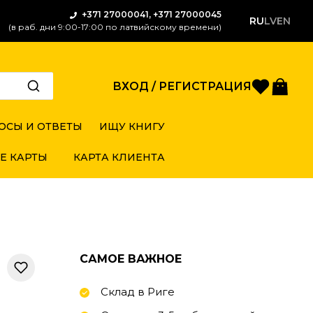
+371 27000041, +371 27000045
RU
LV
EN
(в раб. дни 9:00-17:00 по латвийскому времени)
Избран
Кор
ВХОД / РЕГИСТРАЦИЯ
ОСЫ И ОТВЕТЫ
ИЩУ КНИГУ
Е КАРТЫ
КАРТА КЛИЕНТА
САМОЕ ВАЖНОЕ
Склад в Риге