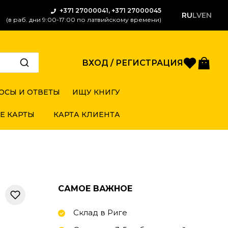
+371 27000041, +371 27000045
RU
LV
EN
(в раб. дни 9:00-17:00 по латвийскому времени)
Избран
Кор
ВХОД / РЕГИСТРАЦИЯ
ОСЫ И ОТВЕТЫ
ИЩУ КНИГУ
Е КАРТЫ
КАРТА КЛИЕНТА
САМОЕ ВАЖНОЕ
Склад в Риге