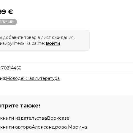
99 €
НАЛИЧИИ
 добавить товар в лист ожидания,
изируйтесь на сайте:
Войти
:
70214466
ия:
Молодежная литература
трите также:
 книги издательства
Bookcase
 книги автора
Александрова Марина