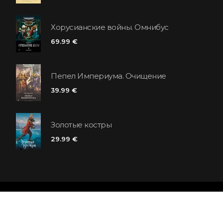
Хорусианские войны. Омнибус
69.99 €
Пепел Империума. Очищение
39.99 €
Золотые костры
29.99 €
Сеть книжных магазинов «Polaris»