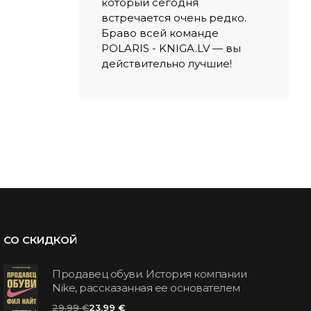
который сегодня
встречается очень редко.
Браво всей команде
POLARIS - KNIGA.LV — вы
действительно лучшие!
СО СКИДКОЙ
Продавец обуви. История компании
Nike, рассказанная ее основателем
29.99 €
23.99 €