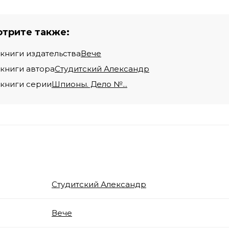
трите также:
 книги издательства
Вече
 книги автора
Студитский Александр
 книги серии
Шпионы. Дело №...
Студитский Александр
Вече