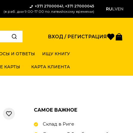
+371 27000041, +371 27000045
RU
LV
EN
(в раб. дни 9:00-17:00 по латвийскому времени)
Избран
Кор
ВХОД / РЕГИСТРАЦИЯ
ОСЫ И ОТВЕТЫ
ИЩУ КНИГУ
Е КАРТЫ
КАРТА КЛИЕНТА
САМОЕ ВАЖНОЕ
Склад в Риге