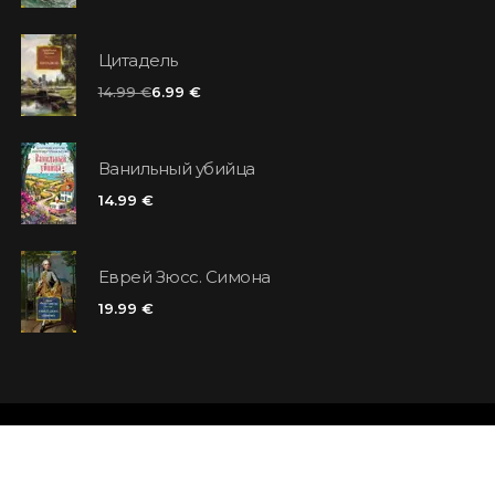
Цитадель
14.99 €
6.99 €
Ванильный убийца
14.99 €
Еврей Зюсс. Симона
19.99 €
Магазины
Отзывы