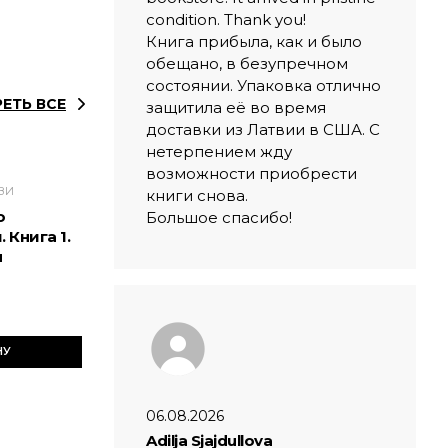
condition. Thank you!
Книга прибыла, как и было
обещано, в безупречном
состоянии. Упаковка отлично
ЕТЬ ВСЕ
защитила её во время
доставки из Латвии в США. С
нетерпением жду
возможности приобрести
ЗИ
книги снова.
о
Большое спасибо!
 Книга 1.
л
НУ
06.08.2026
Adilja Sjajdullova