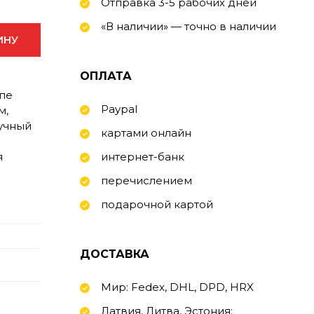
Отправка 3-5 рабочих дней
«В наличии» — точно в наличии
ИНУ
ОПЛАТА
ппе
Paypal
м,
учный
картами онлайн
я
интернет-банк
перечислением
подарочной картой
ДОСТАВКА
Мир: Fedex, DHL, DPD, HRX
Латвия, Литва, Эстония: