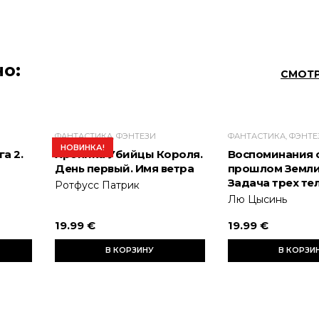
о:
СМОТР
ФАНТАСТИКА, ФЭНТЕЗИ
ФАНТАСТИКА, ФЭНТЕ
НОВИНКА!
а 2.
Хроника Убийцы Короля.
Воспоминания 
День первый. Имя ветра
прошлом Земли.
Задача трех те
Ротфусс Патрик
Лю Цысинь
19.99 €
19.99 €
В КОРЗИНУ
В КОРЗИ