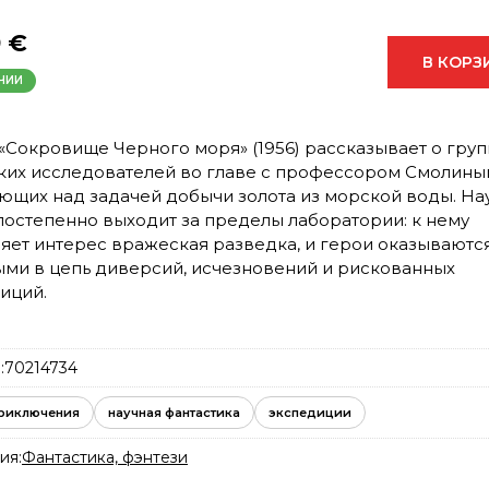
9 €
В КОРЗ
ЧИИ
«Сокровище Черного моря» (1956) рассказывает о гру
ких исследователей во главе с профессором Смолины
ющих над задачей добычи золота из морской воды. На
постепенно выходит за пределы лаборатории: к нему
яет интерес вражеская разведка, и герои оказываютс
ыми в цепь диверсий, исчезновений и рискованных
иций.
:
70214734
риключения
научная фантастика
экспедиции
ия:
Фантастика, фэнтези