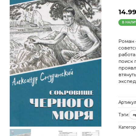
14.9
В НАЛИ
Роман 
советс
работа
поиск 
проявл
втянут
экспед
Артикул
Тэги:
п
Категор