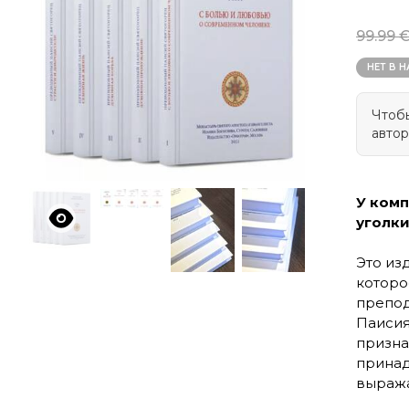
99.99 
НЕТ В 
Чтобы
автор
У комп
уголки
Это из
которо
препод
Паисия
призна
принад
выража