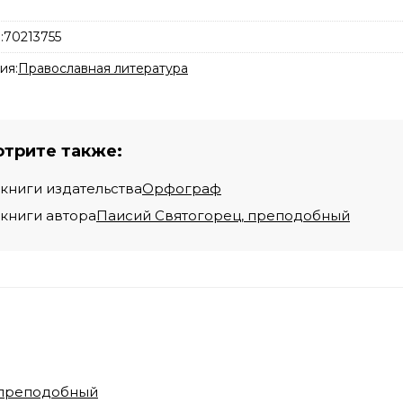
:
70213755
ия:
Православная литература
трите также:
 книги издательства
Орфограф
 книги автора
Паисий Святогорец, преподобный
 преподобный