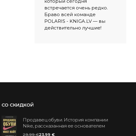
который сегодня
встречается очень редко.
Браво всей команде
POLARIS - KNIGA.LV — вы
действительно лучшие!
СО СКИДКОЙ
Продавец обуви. История компании
Nike, рассказанная ее основателем
29.99 €
23.99 €