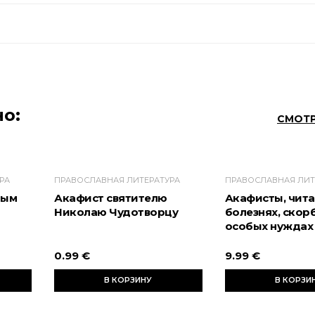
о:
СМОТР
РА
ПРАВОСЛАВНАЯ ЛИТЕРАТУРА
ПРАВОСЛАВНАЯ ЛИТ
ным
Акафист святителю
Акафисты, чита
Николаю Чудотворцу
болезнях, скор
особых нуждах
0.99 €
9.99 €
В КОРЗИНУ
В КОРЗИ