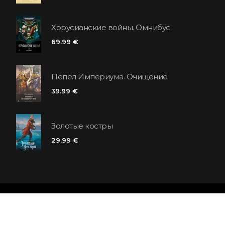
Хорусианские войны. Омнибус
69.99 €
Пепел Империума. Очищение
39.99 €
Золотые костры
29.99 €
Сеть книжных магазинов «Polaris»