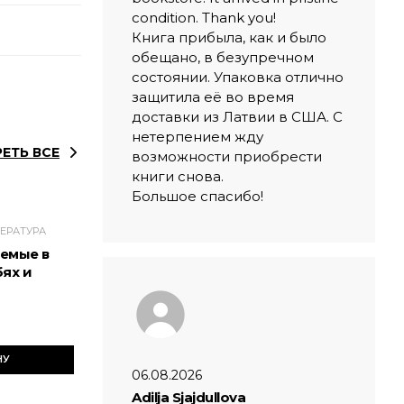
condition. Thank you!
Книга прибыла, как и было
обещано, в безупречном
состоянии. Упаковка отлично
защитила её во время
доставки из Латвии в США. С
нетерпением жду
ЕТЬ ВСЕ
возможности приобрести
книги снова.
Большое спасибо!
ЕРАТУРА
емые в
бях и
НУ
06.08.2026
Adilja Sjajdullova