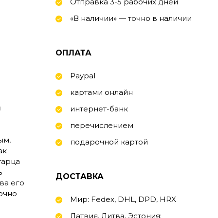
Отправка 3-5 рабочих дней
«В наличии» — точно в наличии
ОПЛАТА
Paypal
картами онлайн
ы
интернет-банк
перечислением
ым,
подарочной картой
ак
тарца
ь
ДОСТАВКА
ва его
очно
Мир: Fedex, DHL, DPD, HRX
Латвия, Литва, Эстония: