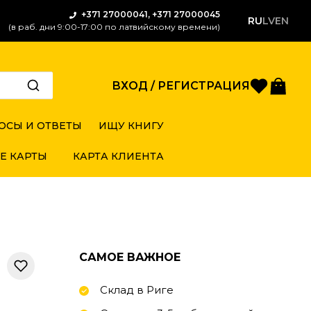
+371 27000041, +371 27000045
RU
LV
EN
(в раб. дни 9:00-17:00 по латвийскому времени)
Избран
Кор
ВХОД / РЕГИСТРАЦИЯ
ОСЫ И ОТВЕТЫ
ИЩУ КНИГУ
Е КАРТЫ
КАРТА КЛИЕНТА
САМОЕ ВАЖНОЕ
Склад в Риге