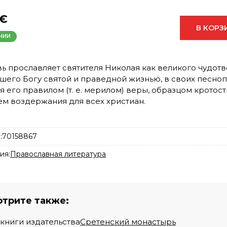
 €
В КОРЗ
ЧИИ
ь прославляет святителя Николая как великого чудотв
шего Богу святой и праведной жизнью, в своих песно
я его правилом (т. е. мерилом) веры, образцом кротост
ем воздержания для всех христиан.
:
70158867
ия:
Православная литература
трите также:
 книги издательства
Сретенский монастырь