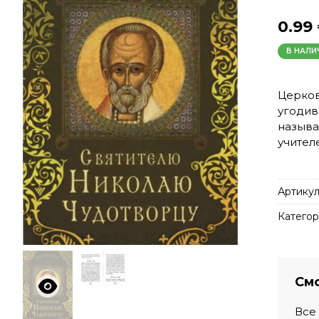
0.99
В НАЛИ
Церков
угодив
называ
учител
Артикул
Категор
Смо
Все