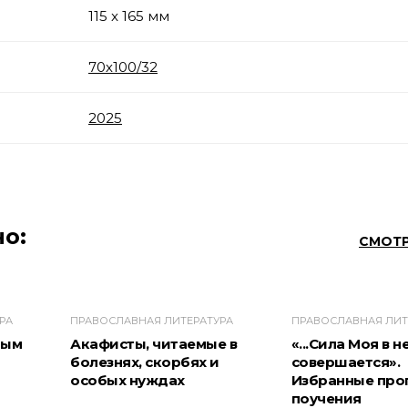
115 x 165 мм
70х100/32
2025
о:
СМОТР
РА
ПРАВОСЛАВНАЯ ЛИТЕРАТУРА
ПРАВОСЛАВНАЯ ЛИТ
ным
Акафисты, читаемые в
«...Сила Моя в 
болезнях, скорбях и
совершается».
особых нуждах
Избранные про
поучения