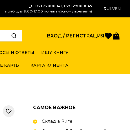
+371 27000041, +371 27000045
RU
LV
EN
(в раб. дни 9:00-17:00 по латвийскому времени)
Избран
Кор
ВХОД / РЕГИСТРАЦИЯ
ОСЫ И ОТВЕТЫ
ИЩУ КНИГУ
Е КАРТЫ
КАРТА КЛИЕНТА
САМОЕ ВАЖНОЕ
Склад в Риге