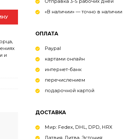
Отправка 3-5 рабочих дней
«В наличии» — точно в наличии
ИНУ
ОПЛАТА
орца,
пениях
Paypal
и и
картами онлайн
интернет-банк
перечислением
подарочной картой
ДОСТАВКА
Мир: Fedex, DHL, DPD, HRX
Латвия, Литва, Эстония: