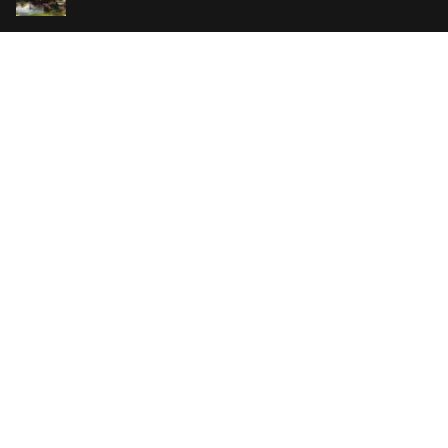
Ванильный убийца
14.99 €
Еврей Зюсс. Симона
19.99 €
СО СКИДКОЙ
Продавец обуви. История компании Nike,
рассказанная ее основателем
29.99 €
23.99 €
Хижина дяди Тома