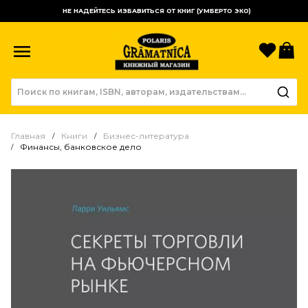
НЕ НАДЕЙТЕСЬ ИЗБАВИТЬСЯ ОТ КНИГ (УМБЕРТО ЭКО)
Избр
К
Главная
Книги
Бизнес-литература
Финансы, банковское дело