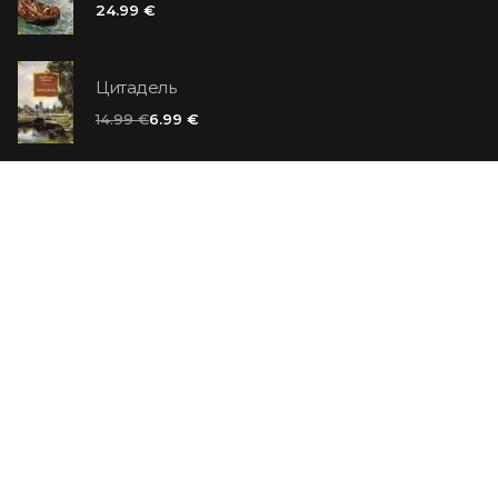
24.99 €
Цитадель
14.99 €
6.99 €
Ванильный убийца
14.99 €
Еврей Зюсс. Симона
19.99 €
СО СКИДКОЙ