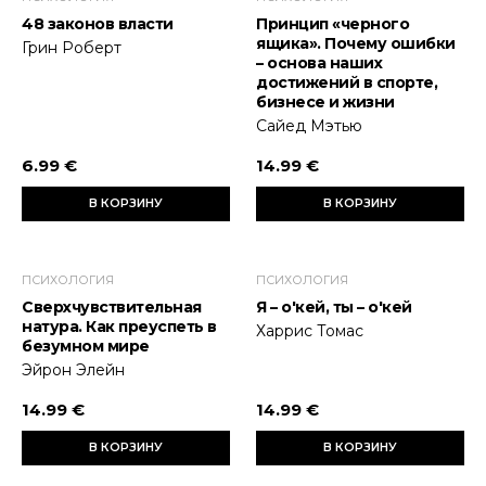
48 законов власти
Принцип «черного
ящика». Почему ошибки
Грин Роберт
– основа наших
достижений в спорте,
бизнесе и жизни
Сайед Мэтью
6.99 €
14.99 €
В КОРЗИНУ
В КОРЗИНУ
ПСИХОЛОГИЯ
ПСИХОЛОГИЯ
Сверхчувствительная
Я – о'кей, ты – о'кей
натура. Как преуспеть в
Харрис Томас
безумном мире
Эйрон Элейн
14.99 €
14.99 €
В КОРЗИНУ
В КОРЗИНУ