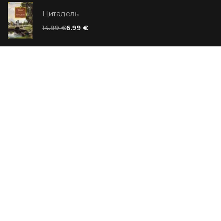
Цитадель
14.99 €
6.99 €
Ванильный убийца
14.99 €
Еврей Зюсс. Симона
19.99 €
СО СКИДКОЙ
Продавец обуви. История компании Nike,
рассказанная ее основателем
29.99 €
23.99 €