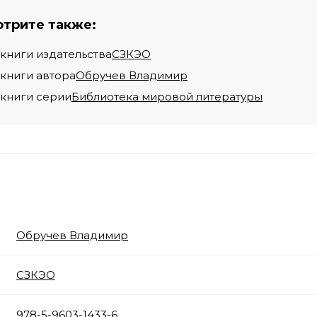
трите также:
 книги издательства
СЗКЭО
 книги автора
Обручев Владимир
 книги серии
Библиотека мировой литературы
Обручев Владимир
СЗКЭО
978-5-9603-1433-6