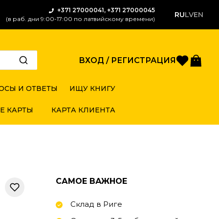
+371 27000041, +371 27000045
RU
LV
EN
(в раб. дни 9:00-17:00 по латвийскому времени)
Избран
Кор
ВХОД / РЕГИСТРАЦИЯ
ОСЫ И ОТВЕТЫ
ИЩУ КНИГУ
Е КАРТЫ
КАРТА КЛИЕНТА
САМОЕ ВАЖНОЕ
Склад в Риге