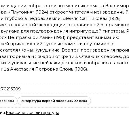
ом издании собрано три знаменитых романа Владимир
ва. «Плутония» (1924) откроет читателям неизведанный
й глубоко в недрах земли. «Земля Санникова» (1926)
жет о полярной экспедиции, отправившейся прямиком
 вулкана для подтверждения интригующей гипотезы. 
рях Центральной Азии» (1951) представит вниманию
лей приключений путевые заметки неутомимого
скателя Фомы Кукушкина. Все три произведения прон
авантюризма и жаждой открытий. Отважных героев, д
ых и уникальные пейзажи детально изобразила талант
ица Анастасия Петровна Слонь (1986).
:
70213309
ассказы
литература первой половины XX века
ия:
Классическая литература