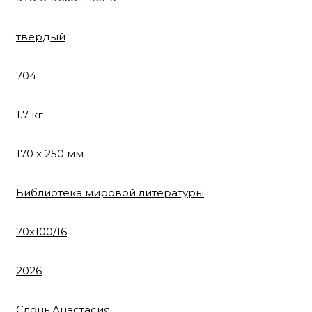
твердый
704
1.7 кг
170 x 250 мм
Библиотека мировой литературы
70х100/16
2026
Слонь Анастасия