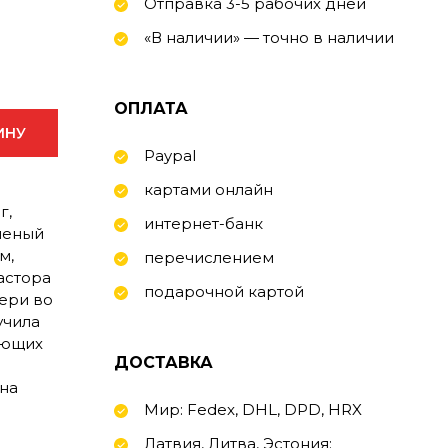
Отправка 3-5 рабочих дней
«В наличии» — точно в наличии
ОПЛАТА
ИНУ
Paypal
картами онлайн
г,
интернет-банк
ученый
м,
перечислением
астора
подарочной картой
ери во
учила
ающих
ДОСТАВКА
 на
Мир: Fedex, DHL, DPD, HRX
Латвия, Литва, Эстония: