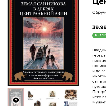
Це
Обруч
39.9
В НАЛИ
Владим
геогра
появил
происх
и до з
многом
сына и
путеше
Петерб
него п
Мушкет