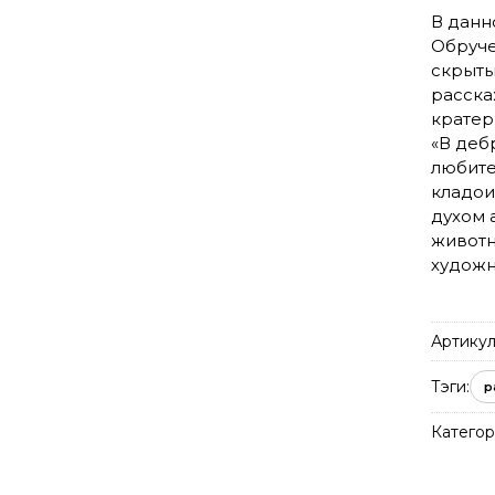
В данн
Обруче
скрыты
расска
кратер
«В деб
любите
кладои
духом 
животн
художн
Артикул
Тэги:
р
Категор