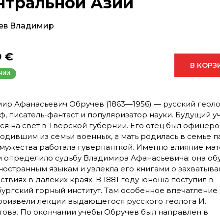
нтральной Азии
ев Владимир
9 €
В КОРЗ
ЧИИ
ир Афанасьевич Обручев (1863—1956) — русский геоло
ф, писатель-фантаст и популяризатор науки. Будущий 
ся на свет в Тверской губернии. Его отец был офицеро
одившим из семьи военных, а мать родилась в семье п
амужества работала гувернанткой. Именно влияние мат
 определило судьбу Владимира Афанасьевича: она об
ностранным языкам и увлекла его книгами о захватыв
ствиях в далеких краях. В 1881 году юноша поступил в
ургский горный институт. Там особенное впечатление
роизвели лекции выдающегося русского геолога И.
ова. По окончании учебы Обручев был направлен в