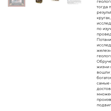
геолог
тогда 
резуль
кругах
исслед
по изу
провед
Потани
исслед
железн
геолог
Обруче
жизни 
вошли 
богато
самые 
достов
множес
произв
подвиг