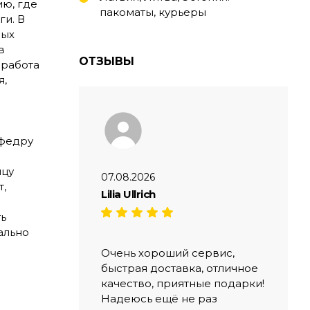
ю, где
пакоматы, курьеры
ги. В
ных
в
ОТЗЫВЫ
 работа
я,
афедру
нцу
07.08.2026
т,
Lilia Ullrich
ь
ально
Очень хороший сервис,
быстрая доставка, отличное
качество, приятные подарки!
Надеюсь ещё не раз