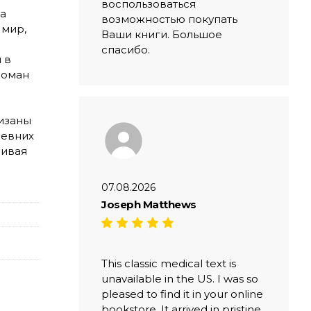
воспользоваться
а
возможностью покупать
 мир,
Ваши книги. Большое
спасибо.
 в
Роман
изаны
ревних
ливая
07.08.2026
Joseph Matthews
This classic medical text is
unavailable in the US. I was so
pleased to find it in your online
bookstore. It arrived in pristine