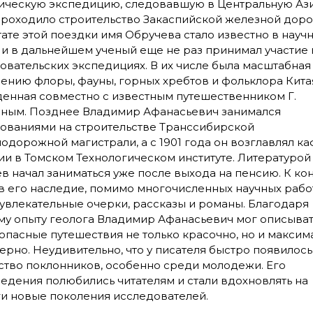
ическую экспедицию, следовавшую в Центральную Ази
проходило строительство Закаспийской железной доро
тате этой поездки имя Обручева стало известно в науч
, и в дальнейшем ученый еще не раз принимал участие 
овательских экспедициях. В их числе была масштабная
чению флоры, фауны, горных хребтов и фольклора Кита
енная совместно с известным путешественником Г.
ным. Позднее Владимир Афанасьевич занимался
ованиями на строительстве Транссибирской
одорожной магистрали, а с 1901 года он возглавлял к
ии в Томском Технологическом институте. Литературой
в начал заниматься уже после выхода на пенсию. К ко
в его наследие, помимо многочисленных научных рабо
увлекательные очерки, рассказы и романы. Благодаря
му опыту геолога Владимир Афанасьевич мог описыват
опасные путешествия не только красочно, но и максим
ерно. Неудивительно, что у писателя быстро появилось
тво поклонников, особенно среди молодежи. Его
едения полюбились читателям и стали вдохновлять на
и новые поколения исследователей.