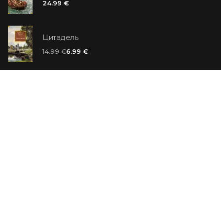
24.99 €
Цитадель
14.99 €
6.99 €
Ванильный убийца
14.99 €
Еврей Зюсс. Симона
19.99 €
СО СКИДКОЙ
Продавец обуви. История компании Nike,