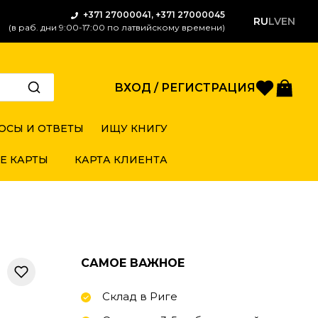
+371 27000041, +371 27000045
RU
LV
EN
(в раб. дни 9:00-17:00 по латвийскому времени)
Избран
Кор
ВХОД / РЕГИСТРАЦИЯ
ОСЫ И ОТВЕТЫ
ИЩУ КНИГУ
Е КАРТЫ
КАРТА КЛИЕНТА
САМОЕ ВАЖНОЕ
Склад в Риге