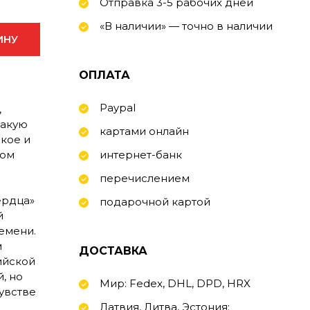
Отправка 3-5 рабочих дней
«В наличии» — точно в наличии
ИНУ
ОПЛАТА
Paypal
,
такую
картами онлайн
кое и
том
интернет-банк
перечислением
ердца»
подарочной картой
й
емени.
м
ДОСТАВКА
ийской
, но
Мир: Fedex, DHL, DPD, HRX
увстве
Латвия, Литва, Эстония: