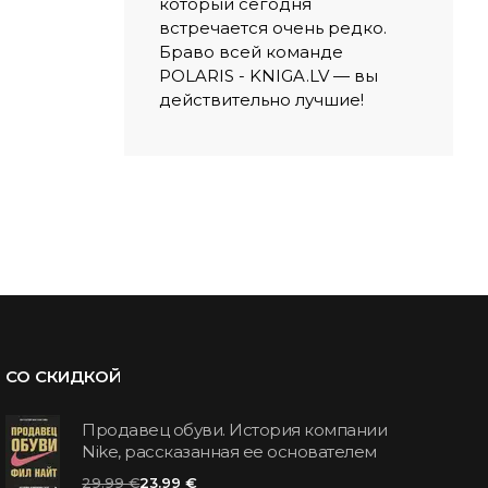
который сегодня
встречается очень редко.
Браво всей команде
POLARIS - KNIGA.LV — вы
действительно лучшие!
СО СКИДКОЙ
Продавец обуви. История компании
Nike, рассказанная ее основателем
29.99 €
23.99 €