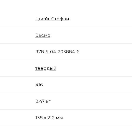
Цвейг Стефан
Эксмо
978-5-04-203884-6
твердый
416
0.47 кг
138 x 212 мм