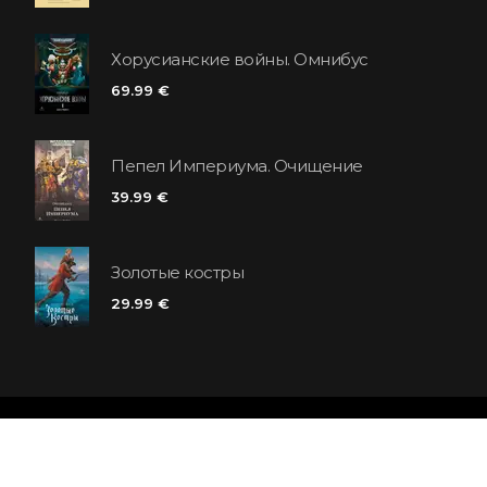
Хорусианские войны. Омнибус
69.99 €
Пепел Империума. Очищение
39.99 €
Золотые костры
29.99 €
Сеть книжных магазинов «Polaris»