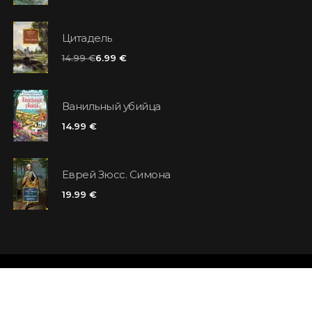
Цитадель
14.99 €
6.99 €
Ванильный убийца
14.99 €
Еврей Зюсс. Симона
19.99 €
Магазины
Отзывы