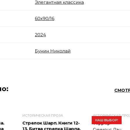
Элегантная классика
60x90/16
2024
Бунин Николай
о:
СМОТР
ИСТОРИЧЕСКАЯ ПРОЗА
ИСТОРИЧЕСКАЯ ПРО
НАШ ВЫБОР!
а.
Стрелок Шарп. Книги 12-
Террор
па
13. Битва стрелка Шарпа.
Симмонс Дэн