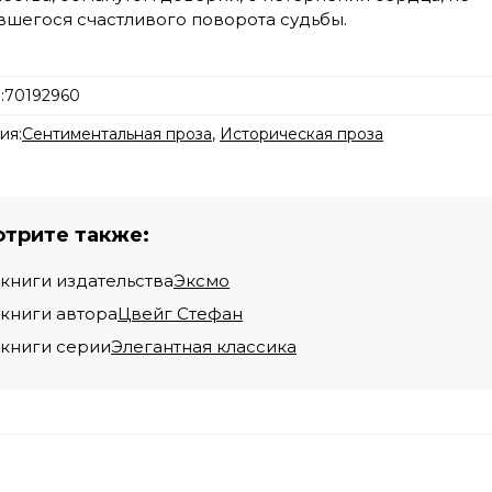
шегося счастливого поворота судьбы.
:
70192960
ия:
Сентиментальная проза
,
Историческая проза
трите также:
 книги издательства
Эксмо
 книги автора
Цвейг Стефан
 книги серии
Элегантная классика