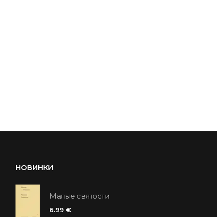
НОВИНКИ
Малые святости
6.99 €