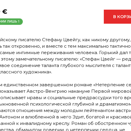
9 €
В КОРЗ
ИЧИИ ЛИШЬ
1
йскому писателю Стефану Цвейгу, как никому другому,
ь так откровенно, и вместе с тем максимально тактично
 самые интимные переживания человека. Горький дал 
 этому замечательному писателю: «Стефан Цвейг — ред
ивое соединение таланта глубокого мыслителя с талан
лассного художника».
м единственном завершенном романе «Нетерпение с
показывает Австро-Венгрию накануне Первой мирово
 описывает нравы и социальные предрассудки того вр
ыкновенной психологической глубиной и драматизмо
аются отношения между молодым лейтенантом австр
Антоном и влюбленной в него Эдит, богатой и красивой
анной к инвалидному креслу. Роман об обостренном ч
ества, обманутом доверии, о нетерпении сердца, не