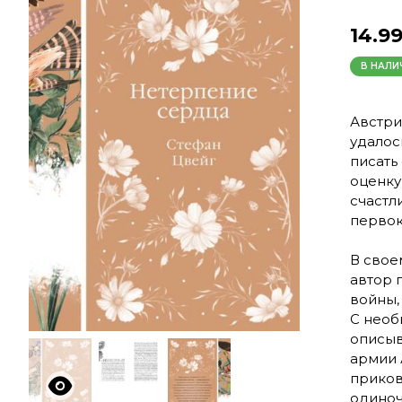
14.9
В НАЛ
Австри
удалос
писать
оценку
счастл
первок
В свое
автор 
войны,
С необ
описыв
армии 
приков
одиноч