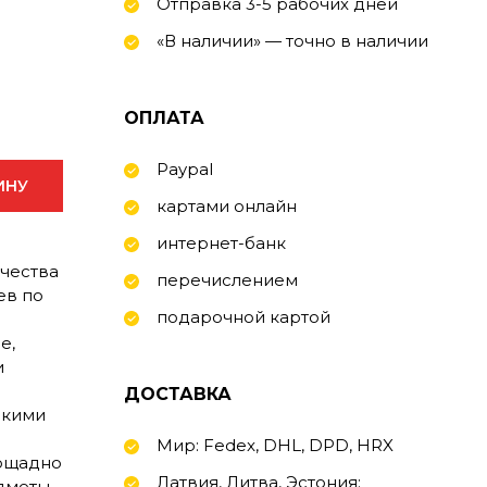
Отправка 3-5 рабочих дней
«В наличии» — точно в наличии
ОПЛАТА
Paypal
ИНУ
картами онлайн
интернет-банк
ечества
перечислением
ев по
подарочной картой
е,
и
а
ДОСТАВКА
скими
Мир: Fedex, DHL, DPD, HRX
пощадно
Латвия, Литва, Эстония:
дметы