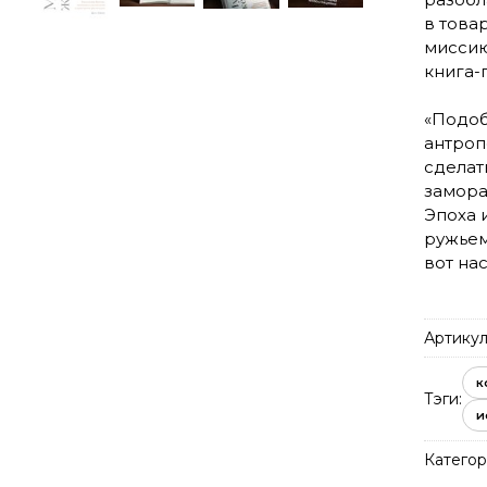
в това
миссию
книга-
«Подоб
антроп
сделат
замора
Эпоха 
ружьем
вот нас
Артикул
к
Тэги:
и
Категор