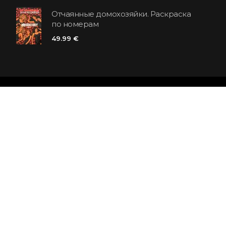
Отчаянные домохозяйки. Раскраска
по номерам
49.99 €
Сеть книжных магазинов «Polaris»
SIA «Kniga lv», Reģ. Nr. 40103225061
Lastādijas iela 16 - 12, Rīga, LV-1050, Latvija
Давайте дружить! Подписывайтесь: