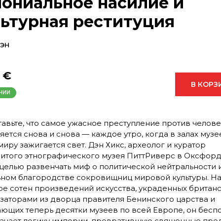
лониальное насилие и
льтурная реституция
Дэн
 €
В КОРЗ
ЧИИ
авьте, что самое ужасное преступление против челов
яется снова и снова — каждое утро, когда в залах музе
миру зажигается свет. Дэн Хикс, археолог и куратор
итого этнографического музея ПиттРиверс в Оксфорд
 целью развенчать миф о политической нейтральности 
ном благородстве сокровищниц мировой культуры. Н
е сотен произведений искусства, украденных британ
заторами из дворца правителя Бенинского царства и
ющих теперь десятки музеев по всей Европе, он бес
ачает логику империи, превратившую священные пре