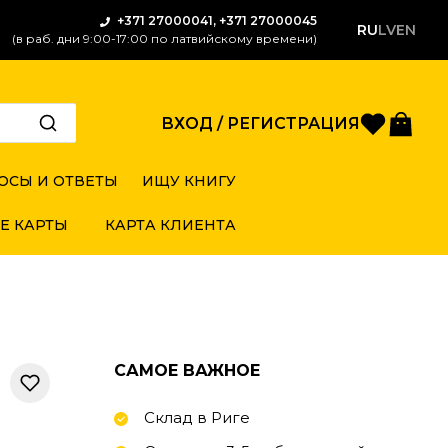
+371 27000041, +371 27000045
RU
LV
EN
(в раб. дни 9:00-17:00 по латвийскому времени)
Избран
Кор
ВХОД / РЕГИСТРАЦИЯ
ОСЫ И ОТВЕТЫ
ИЩУ КНИГУ
Е КАРТЫ
КАРТА КЛИЕНТА
САМОЕ ВАЖНОЕ
Склад в Риге