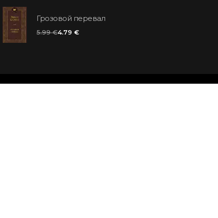
Грозовой перевал
5.99 €
4.79 €
та
для вас
тветы
нига