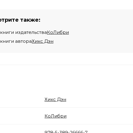
трите также:
 книги издательства
КоЛибри
 книги автора
Хикс Дэн
Хикс Дэн
КоЛибри
978-5-389-26666-7