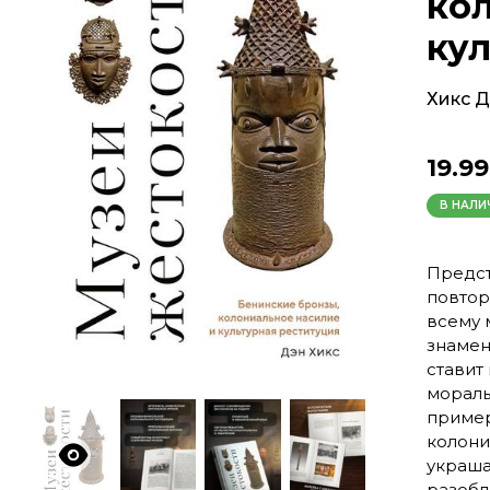
ко
ку
Хикс 
19.99
В НАЛИ
Предст
повтор
всему 
знамен
ставит
мораль
пример
колони
украша
разобл