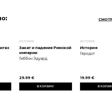
о:
СМОТР
ИСТОРИЯ
ИСТОРИЯ
нигах
Закат и падение Римской
История
империи
Геродот
Гиббон Эдуард
29.99 €
19.99 €
В КОРЗИНУ
В КОРЗИ