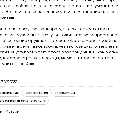
р, а разграбление целого королевства — в «гуманитар
». Это книга-расследование, книга-обвинение и, након
призыв.
но телеграфу, фотоаппарату, а также археологии и
ологии, музей пытается уничтожить время и пространст
ь расстояние оружием. Подобно фотокамере, музей не
живает время, а контролирует экспозицию, отмеряет 
изъятия уступает место эпохе возвращения, и, как в случ
, которое стреляет дважды, момент второго выстрела 
тупит».
(Дэн Хикс)
:
70213531
олонизация
антропология
экспедиции
сторическая реконструкция
ия:
История