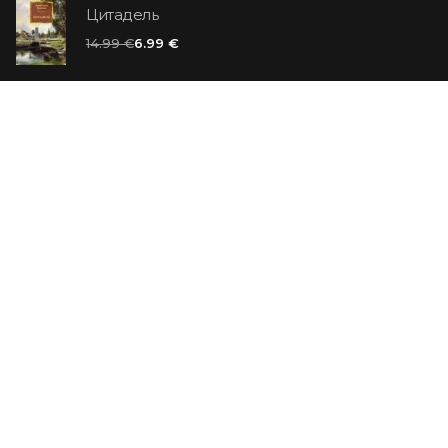
Цитадель
14.99 €
6.99 €
Ванильный убийца
14.99 €
Еврей Зюсс. Симона
19.99 €
СО СКИДКОЙ
Продавец обуви. История компании Nike,
рассказанная ее основателем
29.99 €
23.99 €